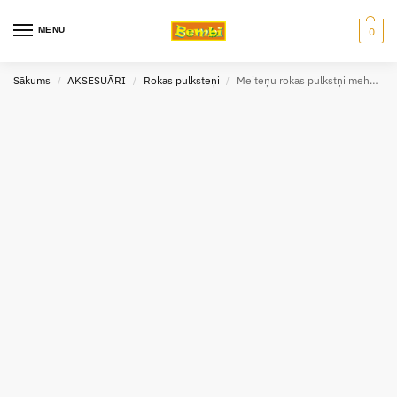
MENU
0
Sākums
AKSESUĀRI
Rokas pulksteņi
Meiteņu rokas pulkstņi mehāniskie, Perfect
/
/
/