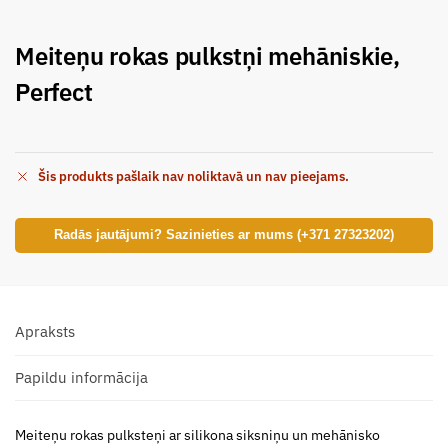
Meiteņu rokas pulkstņi mehāniskie,
Perfect
Šis produkts pašlaik nav noliktavā un nav pieejams.
Radās jautājumi? Sazinieties ar mums (+371 27323202)
Apraksts
Papildu informācija
Meiteņu rokas pulksteņi ar silikona siksniņu un mehānisko