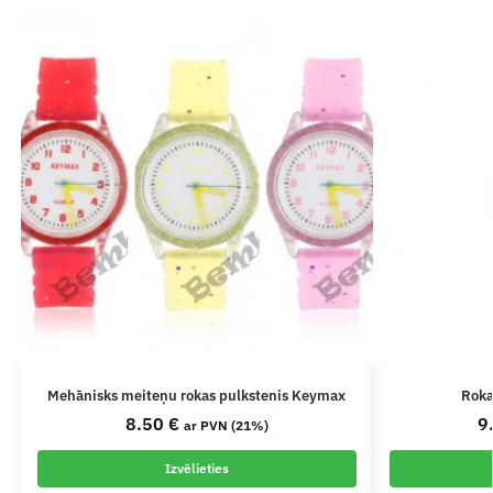
Mehānisks meiteņu rokas pulkstenis Keymax
Roka
8.50
€
9
ar PVN (21%)
Izvēlieties