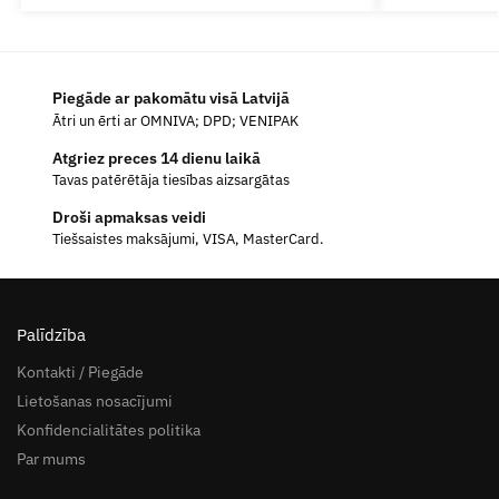
Piegāde ar pakomātu visā Latvijā
Ātri un ērti ar OMNIVA; DPD; VENIPAK
Atgriez preces 14 dienu laikā
Tavas patērētāja tiesības aizsargātas
Droši apmaksas veidi
Tiešsaistes maksājumi, VISA, MasterCard.
Palīdzība
Kontakti / Piegāde
Lietošanas nosacījumi
Konfidencialitātes politika
Par mums