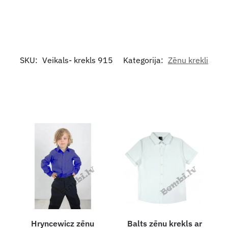
SKU:
Veikals- krekls 915
Kategorija:
Zēnu krekli
Hryncewicz zēnu
Balts zēnu krekls ar