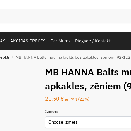
TAS
AKCIJAS PRECES
Par Mums
Piegāde / Kontakti
rekli
MB HANNA Balts muslīna krekls bez apkakles, zēniem (92-122 
/
MB HANNA Balts mus
apkakles, zēniem (
21.50
€
ar PVN (21%)
Izmērs