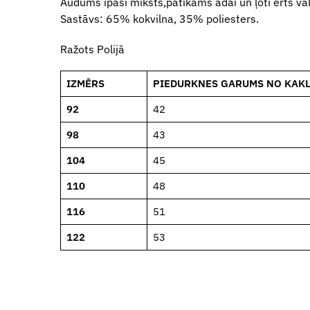
Audums īpaši mīksts,patīkams ādai un ļoti ērts va
Sastāvs: 65% kokvilna, 35% poliesters.
Ražots Polijā
IZMĒRS
PIEDURKNES GARUMS NO KAKL
92
42
98
43
104
45
110
48
116
51
122
53