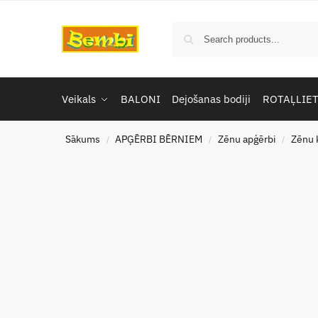
Veikals
BALONI
Dejošanas bodiji
ROTAĻLIE
Sākums
APĢĒRBI BĒRNIEM
Zēnu apģērbi
Zēnu k
/
/
/