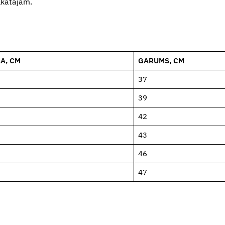
lkātājam.
A, CM
GARUMS, CM
37
39
42
43
46
47