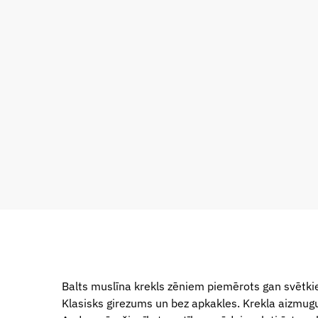
Balts muslīna krekls zēniem piemērots gan svētkie
Klasisks girezums un bez apkakles. Krekla aizmug