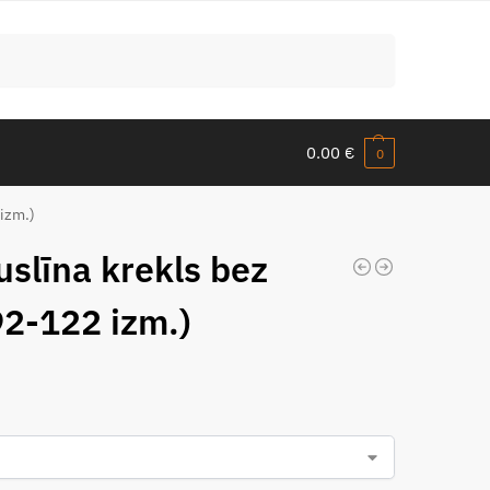
Meklēt
0.00
€
0
izm.)
līna krekls bez
92-122 izm.)