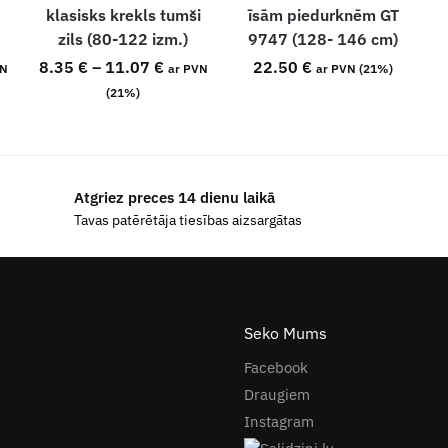
klasisks krekls tumši
īsām piedurknēm GT
zils (80-122 izm.)
9747 (128- 146 cm)
8.35
€
–
11.07
€
22.50
€
VN
ar PVN
ar PVN (21%)
(21%)
Atgriez preces 14 dienu laikā
Tavas patērētāja tiesības aizsargātas
Seko Mums
Facebook
Draugiem
Instagram