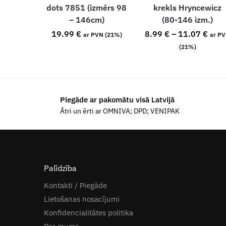
dots 7851 (izmērs 98
krekls Hryncewicz
– 146cm)
(80-146 izm.)
19.99
€
8.99
€
–
11.07
€
ar PVN (21%)
ar P
(21%)
Piegāde ar pakomātu visā Latvijā
Ātri un ērti ar OMNIVA; DPD; VENIPAK
Palīdzība
Kontakti / Piegāde
Lietošanas nosacījumi
Konfidencialitātes politika