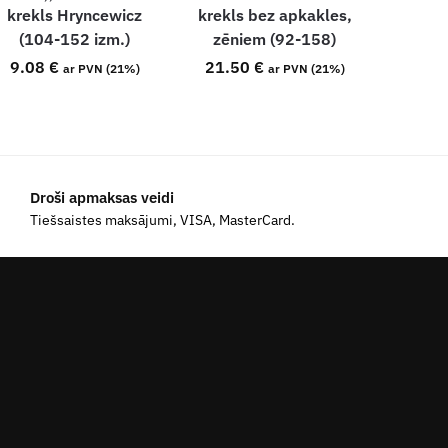
krekls Hryncewicz
krekls bez apkakles,
(104-152 izm.)
zēniem (92-158)
9.08
€
21.50
€
ar PVN (21%)
ar PVN (21%)
Droši apmaksas veidi
Tiešsaistes maksājumi, VISA, MasterCard.