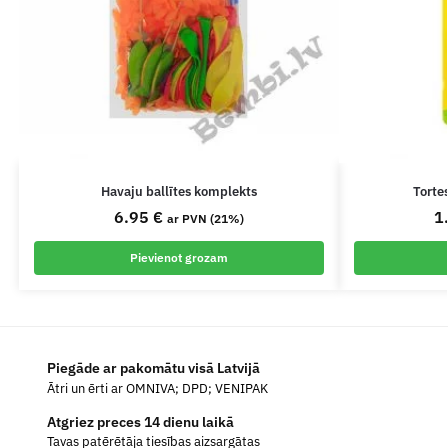
Havaju ballītes komplekts
Torte
6.95
€
1
ar PVN (21%)
Pievienot grozam
Piegāde ar pakomātu visā Latvijā
Ātri un ērti ar OMNIVA; DPD; VENIPAK
Atgriez preces 14 dienu laikā
Tavas patērētāja tiesības aizsargātas