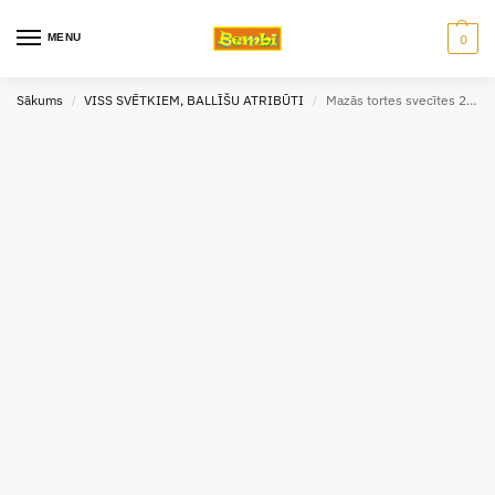
MENU
0
Sākums
VISS SVĒTKIEM, BALLĪŠU ATRIBŪTI
Mazās tortes svecītes 24 gab. 6 cm
/
/