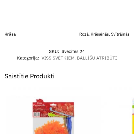
Krāsa
Rozā, Krāsainās, Svītrāinās
SKU:
Svecītes 24
Kategorija:
VISS SVĒTKIEM, BALLĪŠU ATRIBŪTI
Saistītie Produkti