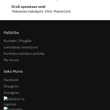
Droši apmaksas veidi
Tiešsaistes maksājumi, VISA, MasterCard.
Palīdzība
Kontakti / Piegāde
Lietošanas nosacījumi
Konfidencialitātes politika
Par mums
Seko Mums
Facebook
Draugiem
Instagram