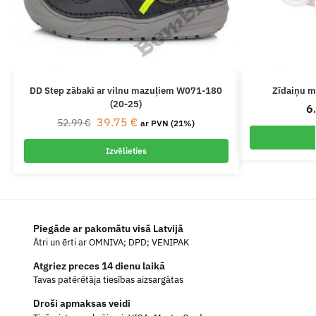
DD Step zābaki ar vilnu mazuļiem W071-180
Zīdaiņu m
(20-25)
6
39.75
€
52.99
€
ar PVN (21%)
Izvēlieties
Piegāde ar pakomātu visā Latvijā
Ātri un ērti ar OMNIVA; DPD; VENIPAK
Atgriez preces 14 dienu laikā
Tavas patērētāja tiesības aizsargātas
Droši apmaksas veidi