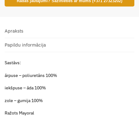
Radās jautājumi? Sazinieties ar mums (+371 27323202)
Apraksts
Papildu informācija
Sastāvs:
ārpuse – poliuretāns 100%
iekšpuse – āda 100%
zole – gumija 100%
Ražots Mayoral