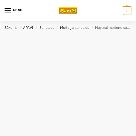
MENU
0
Sākums
APAVI
Sandales
Meiteņu sandales
Mayoral meiteņu sandales 41262 izmēri 19-25
/
/
/
/