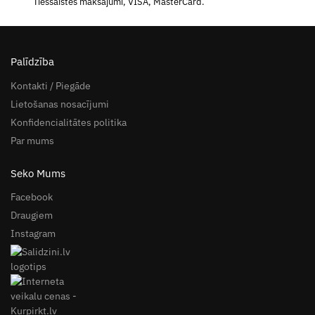
Tiešsaistes maksājumi, VISA, MasterCard.
Palīdzība
Kontakti / Piegāde
Lietošanas nosacījumi
Konfidencialitātes politika
Par mums
Seko Mums
Facebook
Draugiem
Instagram