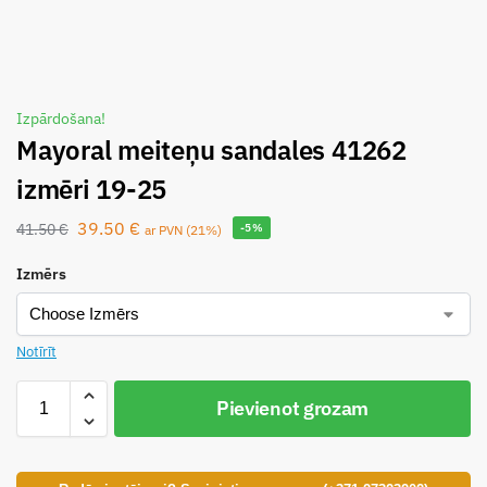
Izpārdošana!
Mayoral meiteņu sandales 41262
izmēri 19-25
39.50
€
41.50
€
-5%
ar PVN (21%)
Izmērs
Notīrīt
Pievienot grozam