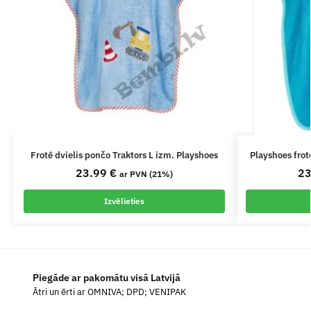
Frotē dvielis pončo Traktors L izm. Playshoes
Playshoes frot
23.99
€
2
ar PVN (21%)
Izvēlieties
Piegāde ar pakomātu visā Latvijā
Ātri un ērti ar OMNIVA; DPD; VENIPAK