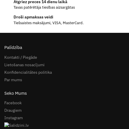
Atgriez preces 14 dienu laikā
Tavas patērētāja tiesības aizsargātas
Droši apmaksas veidi
Tiešsaistes maksājumi, VISA, MasterCard.
Palīdzība
Kontakti / Piegāde
Lietošanas nosacījumi
Konfidencialitātes politika
Par mums
Seko Mums
Facebook
Draugiem
Instagram