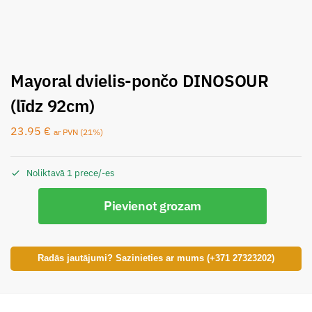
Mayoral dvielis-pončo DINOSOUR
(līdz 92cm)
23.95
€
ar PVN (21%)
Noliktavā 1 prece/-es
Pievienot grozam
Radās jautājumi? Sazinieties ar mums (+371 27323202)