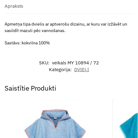
Apraksts
Apmetņa tipa dvielis ar aptverošu dizainu, ar kuru var izžāvēt un
sasildīt mazuli pēc vannošanas.
Sastāvs: kokvilna 100%
SKU:
veikals MY 10894 / 72
Kategorija:
DVIEĻI
Saistītie Produkti