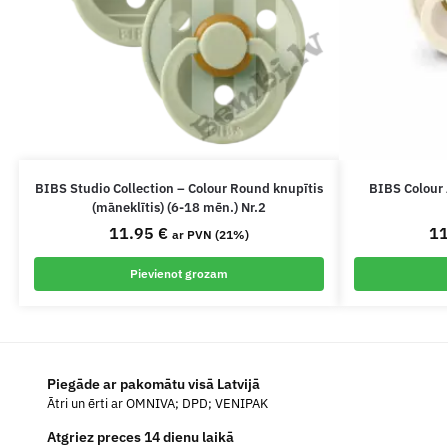
BIBS Studio Collection – Colour Round knupītis
BIBS Colour 
(māneklītis) (6-18 mēn.) Nr.2
11.95
€
1
ar PVN (21%)
Pievienot grozam
Piegāde ar pakomātu visā Latvijā
Ātri un ērti ar OMNIVA; DPD; VENIPAK
Atgriez preces 14 dienu laikā