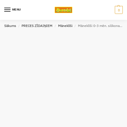
MENU
0
Sākums
PRECES ZĪDAIŅIEM
Māneklīši
Māneklīši 0-3 mēn. silikona 2 gb Lovi
/
/
/