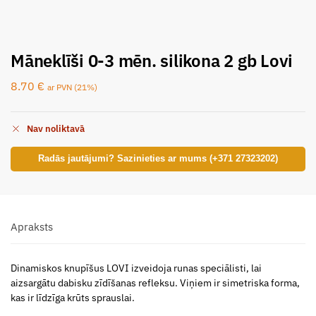
Māneklīši 0-3 mēn. silikona 2 gb Lovi
8.70
€
ar PVN (21%)
Nav noliktavā
Radās jautājumi? Sazinieties ar mums (+371 27323202)
Apraksts
Dinamiskos knupīšus LOVI izveidoja runas speciālisti, lai
aizsargātu dabisku zīdīšanas refleksu. Viņiem ir simetriska forma,
kas ir līdzīga krūts sprauslai.