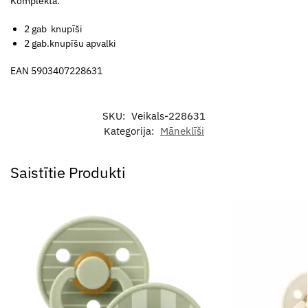
Komplektā:
2 gab knupīši
2 gab.knupīšu apvalki
EAN 5903407228631
SKU:
Veikals-228631
Kategorija:
Māneklīši
Saistītie Produkti