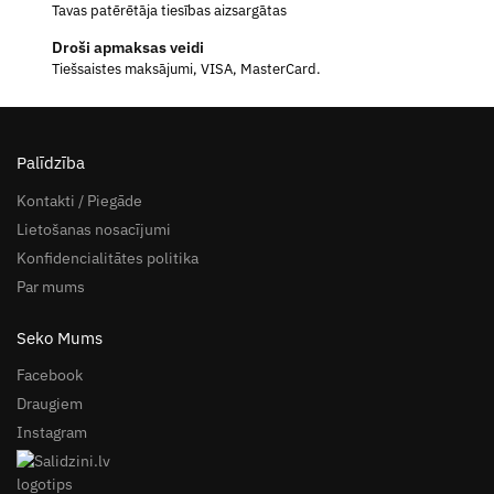
Tavas patērētāja tiesības aizsargātas
Droši apmaksas veidi
Tiešsaistes maksājumi, VISA, MasterCard.
Palīdzība
Kontakti / Piegāde
Lietošanas nosacījumi
Konfidencialitātes politika
Par mums
Seko Mums
Facebook
Draugiem
Instagram