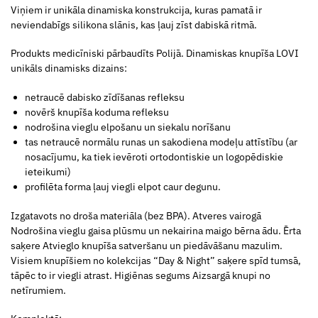
Viņiem ir unikāla dinamiska konstrukcija, kuras pamatā ir
neviendabīgs silikona slānis, kas ļauj zīst dabiskā ritmā.
Produkts medicīniski pārbaudīts Polijā. Dinamiskas knupīša LOVI
unikāls dinamisks dizains:
netraucē dabisko zīdīšanas refleksu
novērš knupīša koduma refleksu
nodrošina vieglu
elpošanu un siekalu norīšanu
tas netraucē normālu runas un sakodiena modeļu attīstību (ar
nosacījumu, ka tiek ievēroti ortodontiskie un logopēdiskie
ieteikumi)
profilēta forma ļauj viegli elpot caur degunu.
Izgatavots no droša materiāla (bez BPA). Atveres vairogā
Nodrošina vieglu gaisa plūsmu un nekairina maigo bērna ādu. Ērta
saķere Atvieglo knupīša satveršanu un piedāvāšanu mazulim.
Visiem knupīšiem no kolekcijas “Day & Night” saķere spīd tumsā,
tāpēc to ir viegli atrast. Higiēnas segums Aizsargā knupi no
netīrumiem.