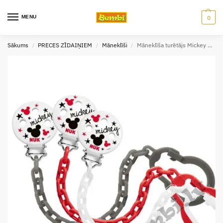
MENU
0
Sākums
PRECES ZĪDAIŅIEM
Māneklīši
Māneklīša turētājs Mickey NUK
/
/
/