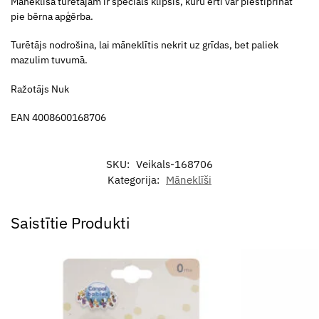
Māneklīša turētājam ir speciāls klipsis, kuru ērti var piestiprināt
pie bērna apģērba.
Turētājs nodrošina, lai māneklītis nekrit uz grīdas, bet paliek
mazulim tuvumā.
Ražotājs Nuk
EAN 4008600168706
SKU:
Veikals-168706
Kategorija:
Māneklīši
Saistītie Produkti