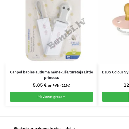
Canpol babies auduma māneklīša turētājs Little
BIBS Colour Sy
princess
5.85
€
1
ar PVN (21%)
Pievienot grozam
Piegāde ar pakomātu visā Latvijā