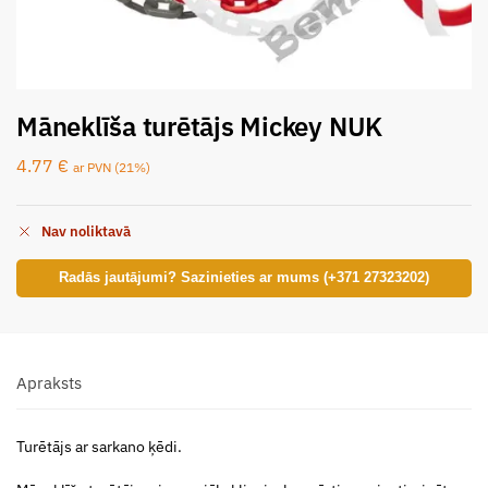
Māneklīša turētājs Mickey NUK
4.77
€
ar PVN (21%)
Nav noliktavā
Radās jautājumi? Sazinieties ar mums (+371 27323202)
Apraksts
Turētājs ar sarkano ķēdi.