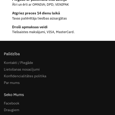
Ātri un ērti ar OMNIVA; DPD; VENIPAK
Atgriez preces 14 dienu laikā
Tavas patērētāja tiesības aizsargātas
Droši apmaksas veidi
Tiešsaistes maksājumi, VISA, MasterCard.
Palīdzība
Kontakti / Piegāde
Lietošanas nosacījumi
Konfidencialitātes politika
Par mums
Seko Mums
Facebook
Draugiem