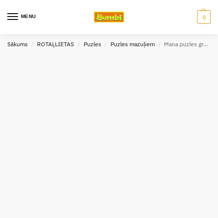
MENU
0
Sākums
ROTAĻLIETAS
Puzles
Puzles mazuļiem
Mana puzles grāmata: Četri dzīvnieki mežā
/
/
/
/