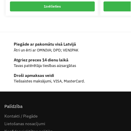
Izvēlieties
Piegāde ar pakomātu visā Latvijā
Ātri un ērti ar OMNIVA; DPD; VENIPAK
Atgriez preces 14 dienu laikā
Tavas patērētāja tiesības aizsargātas
Droši apmaksas veidi
Tiešsaistes maksājumi, VISA, MasterCard.
Palīdzība
Kontakti / Piegāde
Lietošanas nosacījumi