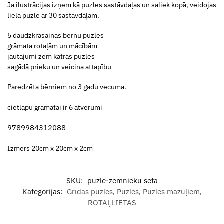
‍Ja ilustrācijas izņem kā puzles sastāvdaļas un saliek kopā, veidojas
liela puzle ar 30 sastāvdaļām.
5 daudzkrāsainas bērnu puzles
grāmata rotaļām un mācībām
jautājumi zem katras puzles
sagādā prieku un veicina attapību
Paredzēta bērniem no 3 gadu vecuma.
cietlapu grāmatai ir 6 atvērumi
9789984312088
Izmērs 20cm x 20cm x 2cm
SKU:
puzle-zemnieku seta
Kategorijas:
Grīdas puzles
,
Puzles
,
Puzles mazuļiem
,
ROTAĻLIETAS