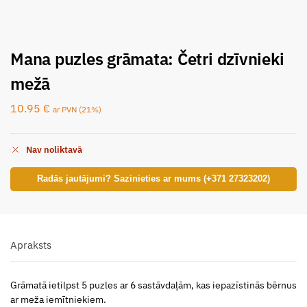
Mana puzles grāmata: Četri dzīvnieki
mežā
10.95
€
ar PVN (21%)
Nav noliktavā
Radās jautājumi? Sazinieties ar mums (+371 27323202)
Apraksts
Grāmatā ietilpst 5 puzles ar 6 sastāvdaļām, kas iepazīstinās bērnus
ar meža iemītniekiem.