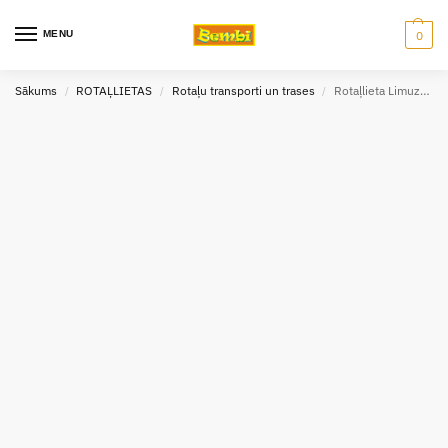
MENU
0
Sākums
ROTAĻLIETAS
Rotaļu transporti un trases
Rotaļlieta Limuzīns 18cm
/
/
/