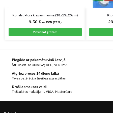
Konstruktors kravas mašīna (28x15x25cm)
Klu
9.50
€
2
ar PVN (21%)
Pievienot grozam
Piegāde ar pakomātu visā Latvijā
Ātri un ērti ar OMNIVA; DPD; VENIPAK
Atgriez preces 14 dienu laikā
Tavas patērētāja tiesības aizsargātas
Droši apmaksas veidi
Tiešsaistes maksājumi, VISA, MasterCard.