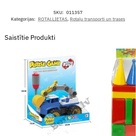
SKU:
011357
Kategorijas:
ROTAĻLIETAS
,
Rotaļu transporti un trases
Saistītie Produkti