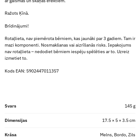
ar gaismas un skaņas efektiem.
Ražots Ķīnā.
Brīdinājumi!
Rotaļlieta, nav piemērota bērniem, kas jaunāki par 3 gadiem. Tam ir
mazi komponenti. Nosmakšanas vai aizrīšanās risks. Iepakojums
nav rotaļlieta – nedodiet bērniem iespēju spēlēties ar to. Uzreiz
izmetiet to.
Kods EAN: 5902447011357
Svars
145 g
Dimensijas
17.5 × 5 × 3.5 cm
Krāsa
Melns, Bordo, Zils