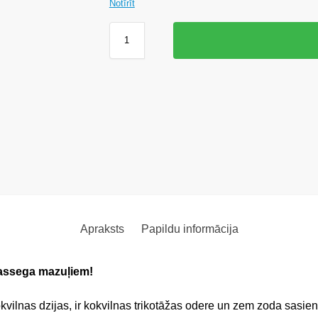
Notīrīt
Apraksts
Papildu informācija
vassega mazuļiem!
kvilnas dzijas, ir kokvilnas trikotāžas odere un zem zoda sasiena