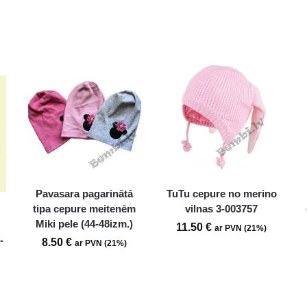
Pavasara pagarinātā
TuTu cepure no merino
tipa cepure meitenēm
vilnas 3-003757
Miki pele (44-48izm.)
11.50
€
ar PVN (21%)
-
8.50
€
ar PVN (21%)