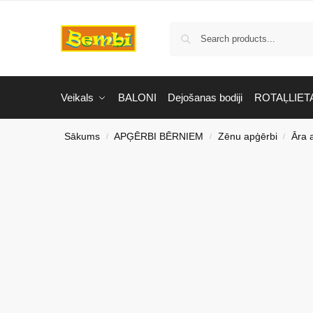
Veikals
BALONI
Dejošanas bodiji
ROTAĻLIET
Sākums
APĢĒRBI BĒRNIEM
Zēnu apģērbi
Āra 
/
/
/