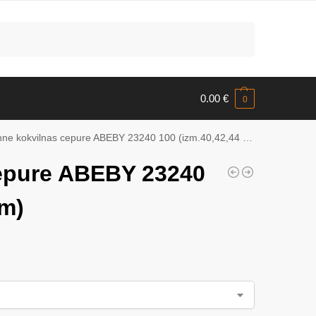
Meklēt
0.00
€
0
ne kokvilnas cepure ABEBY 23240 100 (izm.40,42,44 cm)
epure ABEBY 23240
cm)