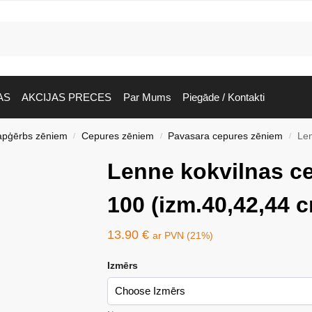
AS
AKCIJAS PRECES
Par Mums
Piegāde / Kontakti
apģērbs zēniem
Cepures zēniem
Pavasara cepures zēniem
Len
/
/
/
Lenne kokvilnas c
100 (izm.40,42,44 
13.90
€
ar PVN (21%)
Izmērs