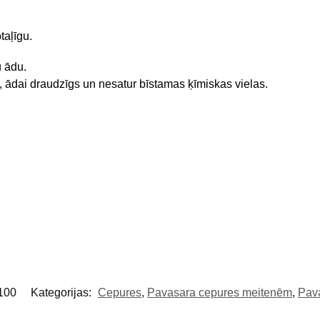
taļīgu.
gu ādu.
, ādai draudzīgs un nesatur bīstamas ķīmiskas vielas.
 100
Kategorijas:
Cepures
,
Pavasara cepures meitenēm
,
Pav