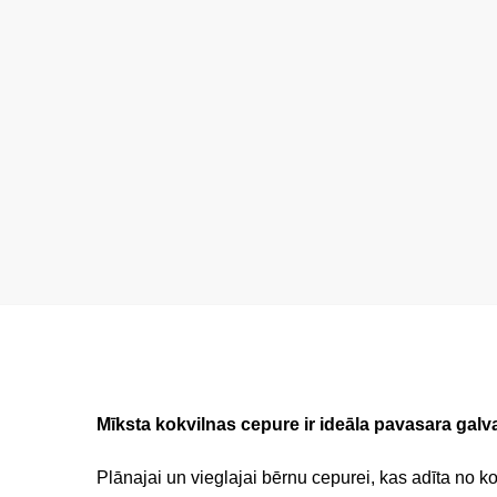
Mīksta kokvilnas cepure ir ideāla pavasara gal
Plānajai un vieglajai bērnu cepurei, kas adīta no ko