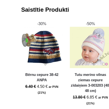
Saistītie Produkti
-30%
-50%
Bērnu cepure 38-42
Tutu merino vilnas
ANPA
ziemas cepure
zīdaiņiem 3-003203 (40
6.40
€
4.50
€
ar PVN
48 cm)
(21%)
13.80
€
6.85
€
ar PVN
(21%)