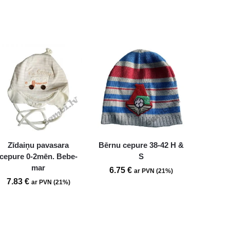
Zīdaiņu pavasara
Bērnu cepure 38-42 H &
cepure 0-2mēn. Bebe-
S
mar
6.75
€
ar PVN (21%)
7.83
€
ar PVN (21%)