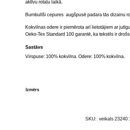
aktīvu rotaļu laikā.
Bumbulīši cepures augšpusē padara tās dizainu ro
Kokvilnas odere ir piemērota arī lietotājiem ar jutī
Oeko-Tex Standard 100 garantē, ka tekstils ir drošs
Sastāvs
Virspuse: 100% kokvilna. Odere: 100% kokvilna.
Izmērs
SKU:
veikals 23240