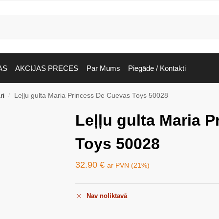
AS
AKCIJAS PRECES
Par Mums
Piegāde / Kontakti
ri
Leļļu gulta Maria Princess De Cuevas Toys 50028
/
Leļļu gulta Maria 
Toys 50028
32.90
€
ar PVN (21%)
Nav noliktavā