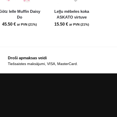
Götz lelle Muffin Daisy
Leļļu mēbeles koka
Do
ASKATO virtuve
45.50
€
15.50
€
ar PVN (21%)
ar PVN (21%)
Droši apmaksas veidi
Tiešsaistes maksājumi, VISA, MasterCard.