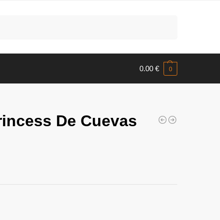
Meklēt
0.00
€
0
Princess De Cuevas