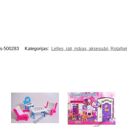
ls-500283
Kategorijas:
Lelles, rati, mājas, aksesuāri
,
Rotaļli