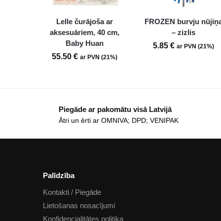
Lelle čurājoša ar
FROZEN burvju nūjiņ
aksesuāriem, 40 cm,
– zizlis
Baby Huan
5.85
€
ar PVN (21%)
55.50
€
ar PVN (21%)
Piegāde ar pakomātu visā Latvijā
Ātri un ērti ar OMNIVA; DPD; VENIPAK
Palīdzība
Kontakti / Piegāde
Lietošanas nosacījumi
Konfidencialitātes politika