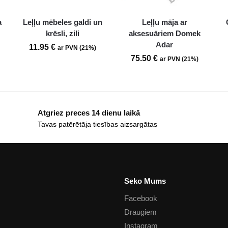
a
Leļļu mēbeles galdi un
Leļļu māja ar
krēsli, zili
aksesuāriem Domek
Adar
11.95
€
ar PVN (21%)
75.50
€
ar PVN (21%)
Atgriez preces 14 dienu laikā
Tavas patērētāja tiesības aizsargātas
Seko Mums
Facebook
Draugiem
Instagram