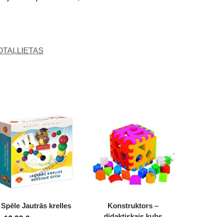
OTAĻLIETAS
Spēle Jautrās krelles
Konstruktors –
didaktiskais kubs