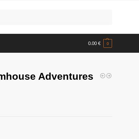
Meklēt
0.00
€
0
amhouse Adventures