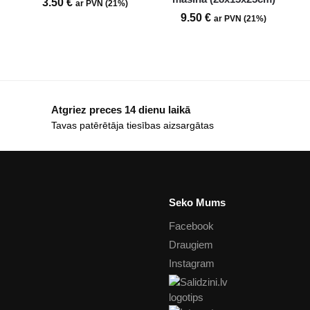
3.50
€
ar PVN (21%)
9.50
€
ar PVN (21%)
Atgriez preces 14 dienu laikā
Tavas patērētāja tiesības aizsargātas
Seko Mums
Facebook
Draugiem
Instagram