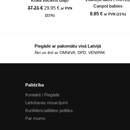
Koka vilciens Bajo
Canpol babies
37.21
€
29.95
€
ar PVN
8.85
€
ar PVN (21%)
(21%)
Piegāde ar pakomātu visā Latvijā
Ātri un ērti ar OMNIVA; DPD; VENIPAK
Palīdzība
Kontakti / Piegāde
Lietošanas nosacījumi
Konfidencialitātes politika
Par mums