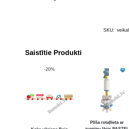
SKU:
veika
Saistītie Produkti
-20%
Plīša rotaļlieta ar
zvaniņu lācis PASTE