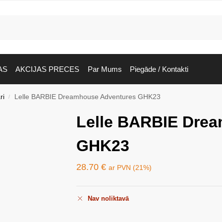
AS
AKCIJAS PRECES
Par Mums
Piegāde / Kontakti
ri
Lelle BARBIE Dreamhouse Adventures GHK23
/
Lelle BARBIE Dre
GHK23
28.70
€
ar PVN (21%)
Nav noliktavā