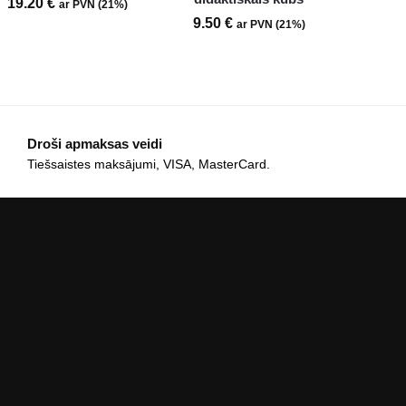
19.20
€
ar PVN (21%)
9.50
€
ar PVN (21%)
Droši apmaksas veidi
Tiešsaistes maksājumi, VISA, MasterCard.