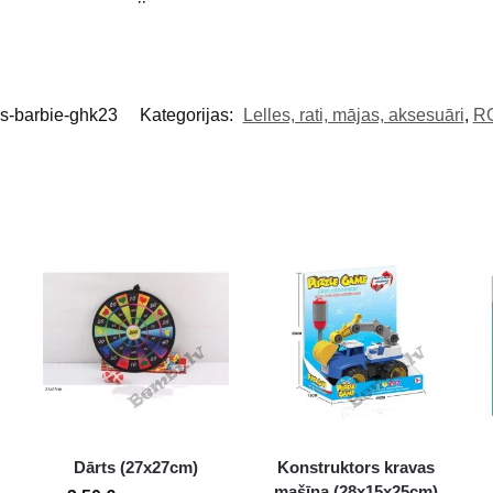
ls-barbie-ghk23
Kategorijas:
Lelles, rati, mājas, aksesuāri
,
R
Dārts (27x27cm)
Konstruktors kravas
L
mašīna (28x15x25cm)