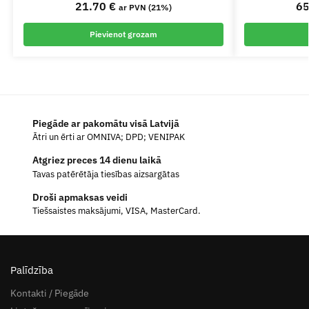
21.70
€
6
ar PVN (21%)
Pievienot grozam
Piegāde ar pakomātu visā Latvijā
Ātri un ērti ar OMNIVA; DPD; VENIPAK
Atgriez preces 14 dienu laikā
Tavas patērētāja tiesības aizsargātas
Droši apmaksas veidi
Tiešsaistes maksājumi, VISA, MasterCard.
Palīdzība
Kontakti / Piegāde