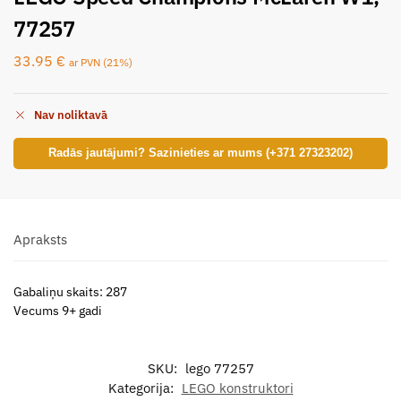
77257
33.95
€
ar PVN (21%)
Nav noliktavā
Radās jautājumi? Sazinieties ar mums (+371 27323202)
Apraksts
Gabaliņu skaits: 287
Vecums 9+ gadi
SKU:
lego 77257
Kategorija:
LEGO konstruktori