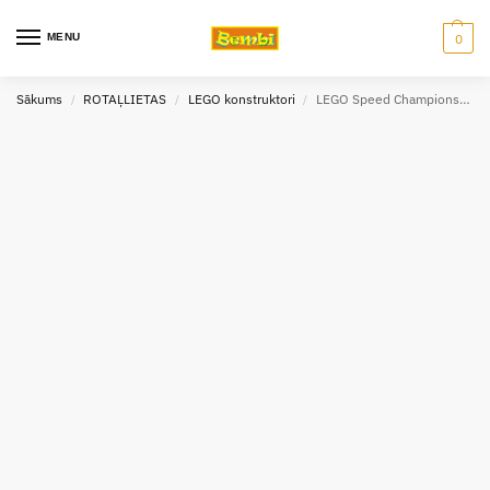
MENU
0
Sākums
ROTAĻLIETAS
LEGO konstruktori
LEGO Speed Champions McLaren W1, 77257
/
/
/