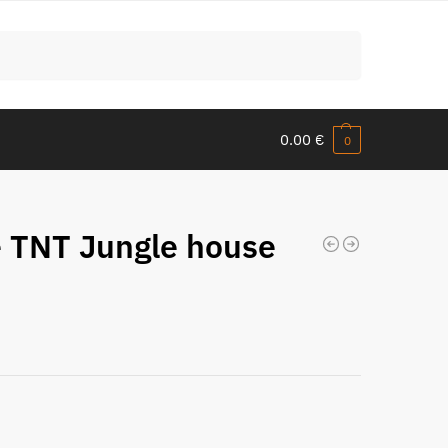
Meklēt
0.00
€
0
 TNT Jungle house