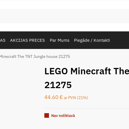
TAS
AKCIJAS PRECES
Par Mums
Piegāde / Kontakti
Minecraft The TNT Jungle house 21275
LEGO Minecraft The
21275
44.60
€
ar PVN (21%)
Nav noliktavā