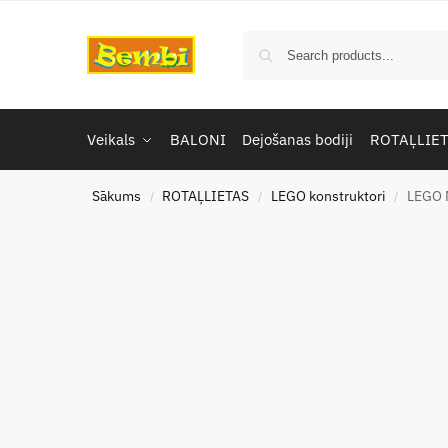
Veikals
BALONI
Dejošanas bodiji
ROTAĻLIE
Sākums
ROTAĻLIETAS
LEGO konstruktori
LEGO 
/
/
/