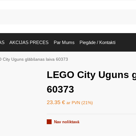
AS
AKCIJAS PRECES
Par Mums
Piegāde / Kontakti
 City Uguns glābšanas laiva 60373
LEGO City Uguns g
60373
23.35
€
ar PVN (21%)
Nav noliktavā