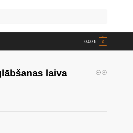
Meklēt
0.00
€
0
lābšanas laiva