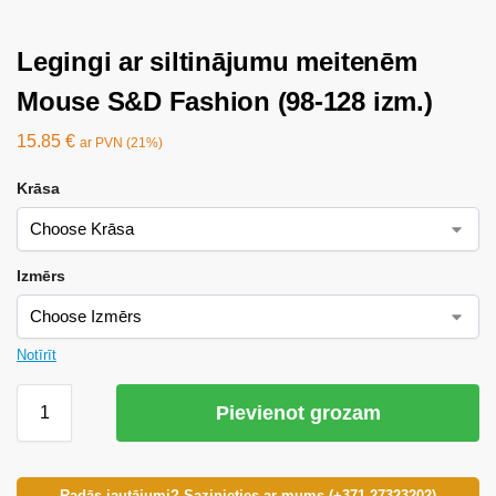
Legingi ar siltinājumu meitenēm
Mouse S&D Fashion (98-128 izm.)
15.85
€
ar PVN (21%)
Krāsa
Izmērs
Notīrīt
Pievienot grozam
Radās jautājumi? Sazinieties ar mums (+371 27323202)