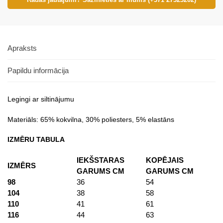
Apraksts
Papildu informācija
Legingi ar siltinājumu
Materiāls: 65% kokvilna, 30% poliesters, 5% elastāns
IZMĒRU TABULA
IEKŠSTARAS
KOPĒJAIS
IZMĒRS
GARUMS CM
GARUMS CM
98
36
54
104
38
58
110
41
61
116
44
63