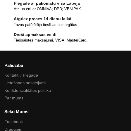
Piegāde ar pakomātu visā Latvijā
Ātri un ērti ar OMNIVA; DPD; VENIPAK
Atgriez preces 14 dienu laikā
Tavas patērētāja tiesības aizsargātas
Droši apmaksas veidi
Tiešsaistes maksājumi, VISA, MasterCard.
Palīdzība
Kontakti / Piegāde
Lietošanas nosacījumi
Konfidencialitātes politika
Par mums
Seko Mums
Facebook
Draugiem