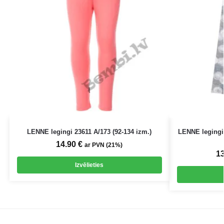
LENNE legingi 23611 A/173 (92-134 izm.)
LENNE leging
14.90
€
ar PVN (21%)
1
Izvēlieties