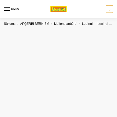
MENU
0
Sākums
APĢĒRBI BĒRNIEM
Meiteņu apģērbi
Legingi
Legingi ar siltinājumu meitenēm Mouse S&D Fashion (98-128 izm.)
/
/
/
/