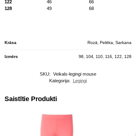
122
46
66
128
49
68
Krāsa
Rozā, Pelēka, Sarkana
Izmērs
98, 104, 110, 116, 122, 128
SKU:
Veikals-legingi mouse
Kategorija:
Legingi
Saistītie Produkti