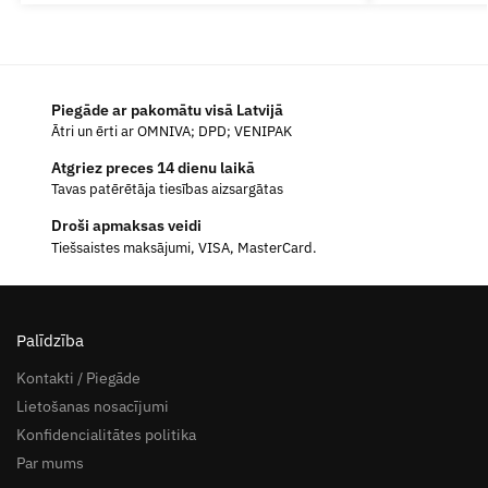
Piegāde ar pakomātu visā Latvijā
Ātri un ērti ar OMNIVA; DPD; VENIPAK
Atgriez preces 14 dienu laikā
Tavas patērētāja tiesības aizsargātas
Droši apmaksas veidi
Tiešsaistes maksājumi, VISA, MasterCard.
Palīdzība
Kontakti / Piegāde
Lietošanas nosacījumi
Konfidencialitātes politika
Par mums