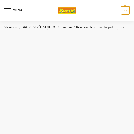
MENU
0
Sākums
PRECES ZĪDAIŅIEM
Lacītes / Priekšauti
Lacīte putniņi Baby Ono 836
/
/
/