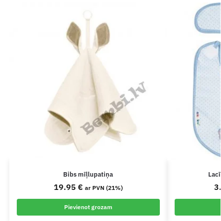
Bibs mīļlupatiņa
Lac
19.95
€
3
ar PVN (21%)
Pievienot grozam