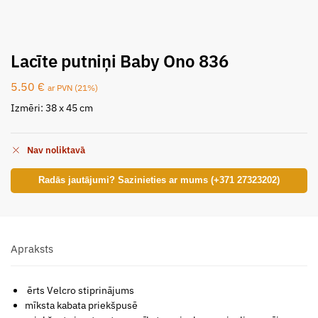
Lacīte putniņi Baby Ono 836
5.50
€
ar PVN (21%)
Izmēri: 38 x 45 cm
Nav noliktavā
Radās jautājumi? Sazinieties ar mums (+371 27323202)
Apraksts
ērts Velcro stiprinājums
mīksta kabata priekšpusē