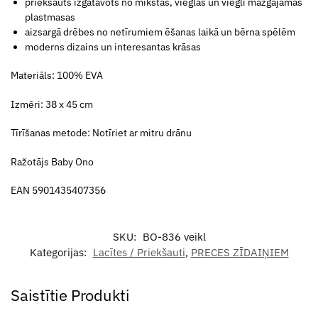
priekšauts izgatavots no mīkstas, vieglas un viegli mazgājamas
plastmasas
aizsargā drēbes no netīrumiem ēšanas laikā un bērna spēlēm
moderns dizains un interesantas krāsas
Materiāls: 100% EVA
Izmēri: 38 x 45 cm
Tīrīšanas metode: Notīriet ar mitru drānu
Ražotājs Baby Ono
EAN 5901435407356
SKU:
BO-836 veikl
Kategorijas:
Lacītes / Priekšauti
,
PRECES ZĪDAIŅIEM
Saistītie Produkti