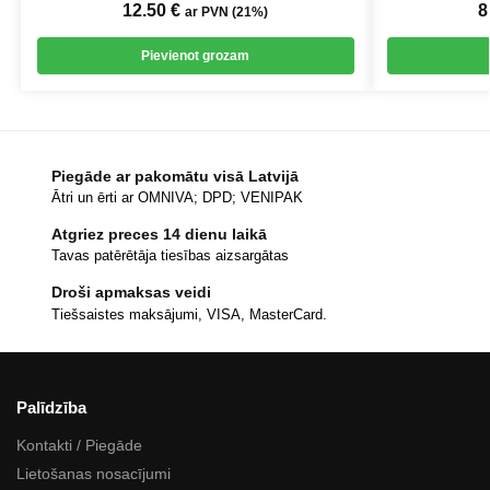
12.50
€
8
ar PVN (21%)
Pievienot grozam
Piegāde ar pakomātu visā Latvijā
Ātri un ērti ar OMNIVA; DPD; VENIPAK
Atgriez preces 14 dienu laikā
Tavas patērētāja tiesības aizsargātas
Droši apmaksas veidi
Tiešsaistes maksājumi, VISA, MasterCard.
Palīdzība
Kontakti / Piegāde
Lietošanas nosacījumi