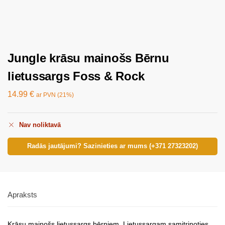
Jungle krāsu mainošs Bērnu
lietussargs Foss & Rock
14.99
€
ar PVN (21%)
Nav noliktavā
Radās jautājumi? Sazinieties ar mums (+371 27323202)
Apraksts
Krāsu mainošs lietussargs bērniem. Lietussargam samitrinoties,