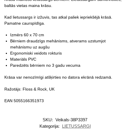
baltās vietas maina krāsu.
Kad lietussargs ir izžuvis, tas atkal paliek iepriekšējā krāsā.
Pamatne caurspīdīga.
Izmērs 60 x 70 cm
Bērniem draudzīgs mehānisms, atverams uzstumjot
mehānismu uz augšu
Ergonomiski veidots rokturis
Materiāls PVC
Paredzēts bērniem no 3 gadu vecuma
Krāsa var nenozīmīgi atšķirties no datora ekrānā redzamā.
Ražotājs: Floss & Rock, UK
EAN 5055166351973
SKU:
Veikals-38P3397
Kategorija:
LIETUSSARGI