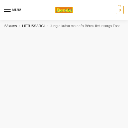
MENU
0
Sākums
LIETUSSARGI
Jungle krāsu mainošs Bērnu lietussargs Foss & Rock
/
/