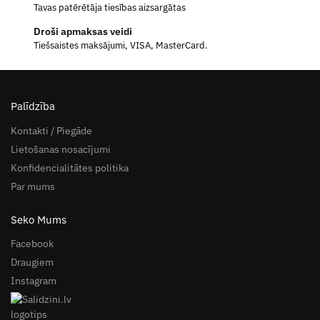
Tavas patērētāja tiesības aizsargātas
Droši apmaksas veidi
Tiešsaistes maksājumi, VISA, MasterCard.
Palīdzība
Kontakti / Piegāde
Lietošanas nosacījumi
Konfidencialitātes politika
Par mums
Seko Mums
Facebook
Draugiem
Instagram