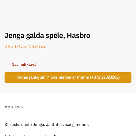
Jenga galda spēle, Hasbro
29.40
€
ar PVN (21%)
Nav noliktavā
Radās jautājumi? Sazinieties ar mums (+371 27323202)
Apraksts
Klasiskā spēle Jenga. Jautrība visai ģimenei.