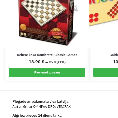
Deluxe koka Dambrete, Classic Games
Galda
18.90
€
1
ar PVN (21%)
Pievienot grozam
Piegāde ar pakomātu visā Latvijā
Ātri un ērti ar OMNIVA; DPD; VENIPAK
Atgriez preces 14 dienu laikā