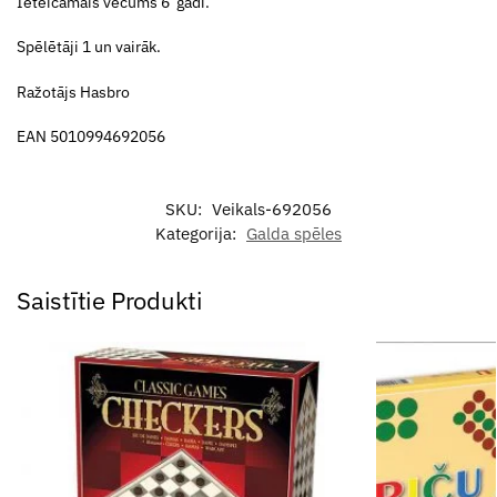
Ieteicamais vecums 6 gadi.
Spēlētāji 1 un vairāk.
Ražotājs Hasbro
EAN 5010994692056
SKU:
Veikals-692056
Kategorija:
Galda spēles
Saistītie Produkti