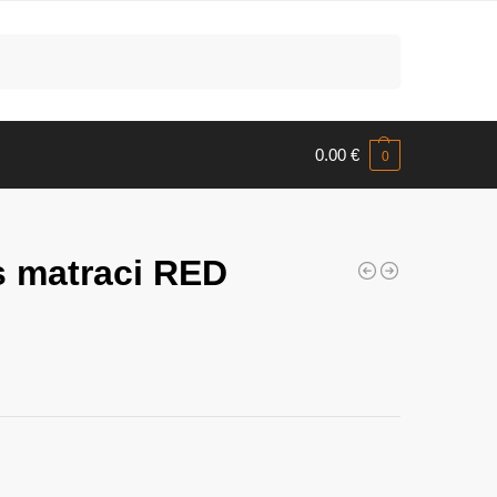
Meklēt
0.00
€
0
 matraci RED