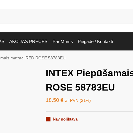
AS
AKCIJAS PRECES
Par Mums
Piegāde / Kontakti
amais matraci RED ROSE 58783EU
INTEX Piepūšamais
ROSE 58783EU
18.50
€
ar PVN (21%)
Nav noliktavā