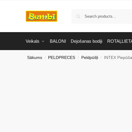
Veikals
BALONI
Dejošanas bodiji
ROTAĻLIET
Sākums
PELDPRECES
Peldpūšļi
INTEX Piepūš
/
/
/