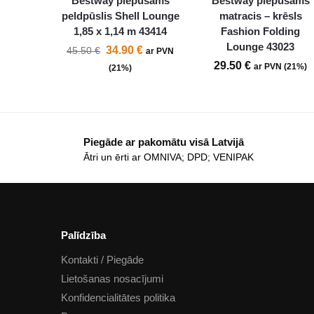
Bestway piepūšams
Bestway piepūšams
peldpūslis Shell Lounge
matracis – krēsls
1,85 x 1,14 m 43414
Fashion Folding
Lounge 43023
34.90
€
45.50
€
ar PVN
29.50
€
ar PVN (21%)
(21%)
Piegāde ar pakomātu visā Latvijā
Ātri un ērti ar OMNIVA; DPD; VENIPAK
Palīdzība
Kontakti / Piegāde
Lietošanas nosacījumi
Konfidencialitātes politika