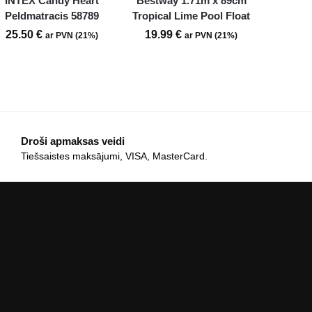
INTEX Candy Heart
Bestway 1.71m x 89cm
Peldmatracis 58789
Tropical Lime Pool Float
25.50
€
19.99
€
ar PVN (21%)
ar PVN (21%)
Droši apmaksas veidi
Tiešsaistes maksājumi, VISA, MasterCard.