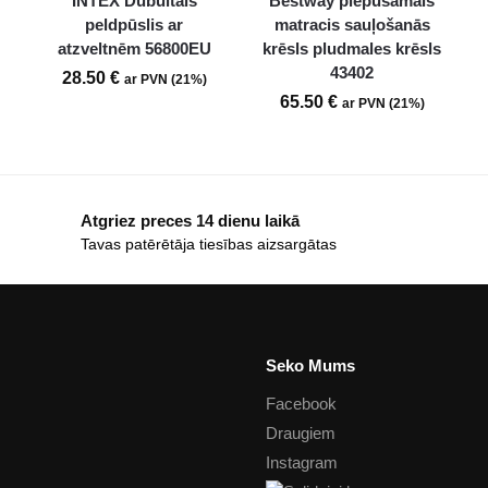
INTEX Dubultais
Bestway piepūšamais
peldpūslis ar
matracis sauļošanās
atzveltnēm 56800EU
krēsls pludmales krēsls
43402
28.50
€
ar PVN (21%)
65.50
€
ar PVN (21%)
Atgriez preces 14 dienu laikā
Tavas patērētāja tiesības aizsargātas
Seko Mums
Facebook
Draugiem
Instagram