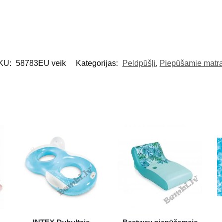
KU:
58783EU veik
Kategorijas:
Peldpūšļi
,
Piepūšamie matra