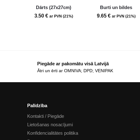
Dārts (27x27cm)
Burti un bildes
3.50
€
9.65
€
ar PVN (21%)
ar PVN (21%)
Piegāde ar pakomātu visā Latvijā
Ātri un ērti ar OMNIVA; DPD; VENIPAK
Palīdzība
Kontakti / Piegāde
Lietošanas nosacījumi
Konfidencialitātes politika