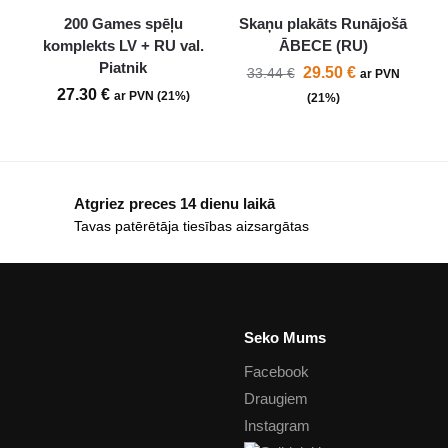
200 Games spēļu
Skaņu plakāts Runājošā
komplekts LV + RU val.
ĀBECE (RU)
Piatnik
29.50
€
33.44
€
ar PVN
27.30
€
ar PVN (21%)
(21%)
Atgriez preces 14 dienu laikā
Tavas patērētāja tiesības aizsargātas
Seko Mums
Facebook
Draugiem
Instagram