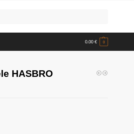
Meklēt
0.00
€
0
ēle HASBRO