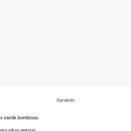
Apraksts
as vairāk bumbiņas.
tur sīkas detaļas.