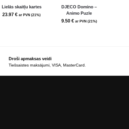
Lielās skaitļu kartes
DJECO Domino –
Animo Puzle
23.97
€
ar PVN (21%)
9.50
€
ar PVN (21%)
Droši apmaksas veidi
Tiešsaistes maksājumi, VISA, MasterCard.