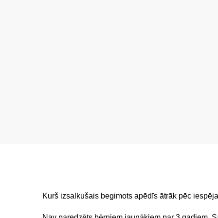
Kurš izsalkušais begimots apēdīs ātrāk pēc iespēj
Nav paredzēts bērniem jaunākiem par 3 gadiem. Sa