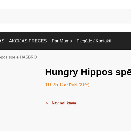
AS
AKCIJAS PRECES
Par Mums
Piegāde / Kontakti
ppos spēle HASBRO
Hungry Hippos sp
10.25
€
ar PVN (21%)
Nav noliktavā