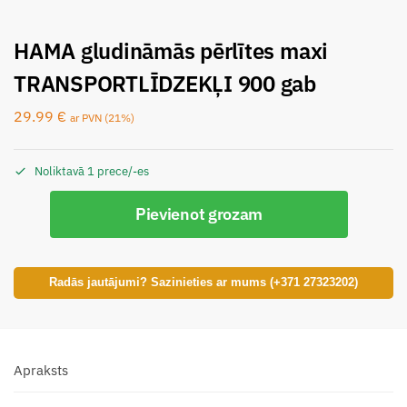
HAMA gludināmās pērlītes maxi
TRANSPORTLĪDZEKĻI 900 gab
29.99
€
ar PVN (21%)
Noliktavā 1 prece/-es
Pievienot grozam
Radās jautājumi? Sazinieties ar mums (+371 27323202)
Apraksts