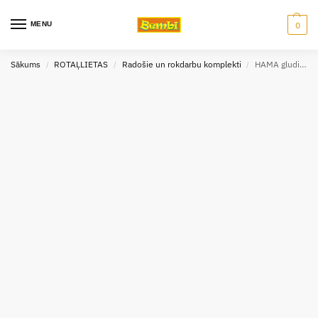
MENU
0
Sākums
ROTAĻLIETAS
Radošie un rokdarbu komplekti
HAMA gludināmās pērlītes maxi TRANSPORTLĪDZEKĻI 900 gab
/
/
/