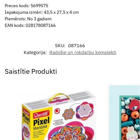
Preces kods: 5699575
Iepakojuma izmēri: 43,5 x 27,5 x 4 cm
Piemērots: No 3 gadiem
EAN kods: 028178087166
SKU:
087166
Kategorija:
Radošie un rokdarbu komplekti
Saistītie Produkti