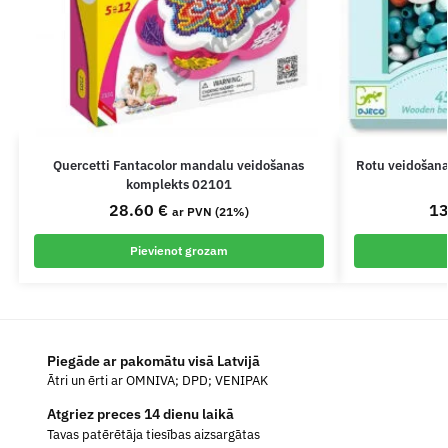
Quercetti Fantacolor mandalu veidošanas
Rotu veidošana
komplekts 02101
28.60
€
1
ar PVN (21%)
Pievienot grozam
Piegāde ar pakomātu visā Latvijā
Ātri un ērti ar OMNIVA; DPD; VENIPAK
Atgriez preces 14 dienu laikā
Tavas patērētāja tiesības aizsargātas