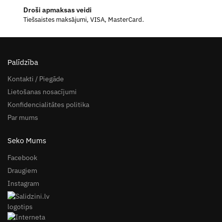
Droši apmaksas veidi
Tiešsaistes maksājumi, VISA, MasterCard.
Palīdzība
Kontakti / Piegāde
Lietošanas nosacījumi
Konfidencialitātes politika
Par mums
Seko Mums
Facebook
Draugiem
Instagram