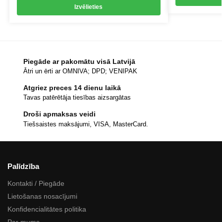
Izvēlieties
Piegāde ar pakomātu visā Latvijā
Ātri un ērti ar OMNIVA; DPD; VENIPAK
Atgriez preces 14 dienu laikā
Tavas patērētāja tiesības aizsargātas
Droši apmaksas veidi
Tiešsaistes maksājumi, VISA, MasterCard.
Palīdzība
Kontakti / Piegāde
Lietošanas nosacījumi
Konfidencialitātes politika
Par mums