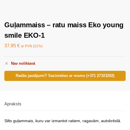
Guļammaiss – ratu maiss Eko young
smile EKO-1
37.95
€
ar PVN (21%)
Nav noliktavā
Radās jautājumi? Sazinieties ar mums (+371 27323202)
Apraksts
Silts guļammais, kuru var izmantot ratiem, ragavām, autokrēslā.