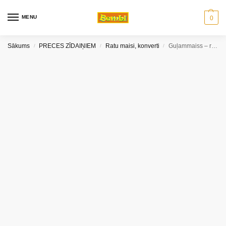
MENU
0
Sākums
PRECES ZĪDAIŅIEM
Ratu maisi, konverti
Guļammaiss – ratu maiss Eko young smile EKO-1
/
/
/