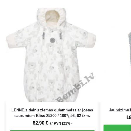
LENNE zīdaiņu ziemas guļammaiss ar jostas
Jaundzimušo
caurumiem Bliss 25300 / 1007; 56, 62 izm.
1
82.90
€
ar PVN (21%)