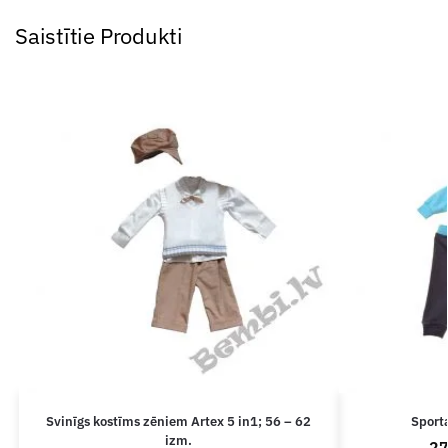
Saistītie Produkti
Svinīgs kostīms zēniem Artex 5 in1; 56 – 62
Sport
izm.
2