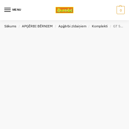
MENU
0
Sākums
APĢĒRBI BĒRNIEM
Apģērbi zīdaiņiem
Komplekti
GT 5199 T-krekls un šorti komplekts, Team (74-110 izm.)
/
/
/
/