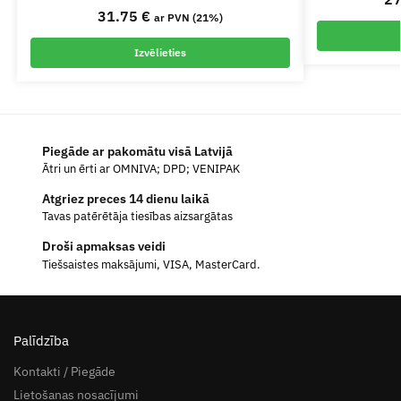
31.75
€
ar PVN (21%)
Izvēlieties
Piegāde ar pakomātu visā Latvijā
Ātri un ērti ar OMNIVA; DPD; VENIPAK
Atgriez preces 14 dienu laikā
Tavas patērētāja tiesības aizsargātas
Droši apmaksas veidi
Tiešsaistes maksājumi, VISA, MasterCard.
Palīdzība
Kontakti / Piegāde
Lietošanas nosacījumi