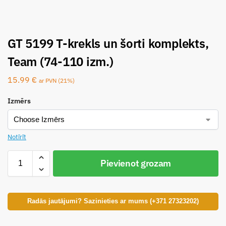
GT 5199 T-krekls un šorti komplekts,
Team (74-110 izm.)
15.99
€
ar PVN (21%)
Izmērs
Notīrīt
Pievienot grozam
Radās jautājumi? Sazinieties ar mums (+371 27323202)