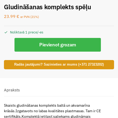
Gludināšanas komplekts spēļu
23.99
€
ar PVN (21%)
Noliktavā 1 prece/-es
Pievienot grozam
Radās jautājumi? Sazinieties ar mums (+371 27323202)
Apraksts
Skaists gludināšanas komplekts baltā un akvamarīna
krāsās.Izgatavots no labas kvalitātes plastmasas. Tam ir CE
sertifikāts.Komplektā ietilpst:saliekams gludināmais