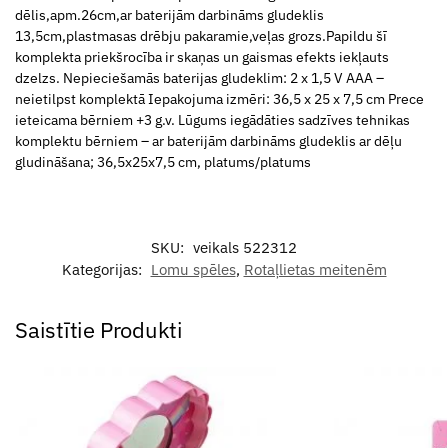
dēlis,apm.26cm,ar baterijām darbināms gludeklis
13,5cm,plastmasas drēbju pakaramie,veļas grozs.Papildu šī
komplekta priekšrocība ir skaņas un gaismas efekts iekļauts
dzelzs. Nepieciešamās baterijas gludeklim: 2 x 1,5 V AAA –
neietilpst komplektā Iepakojuma izmēri: 36,5 x 25 x 7,5 cm Prece
ieteicama bērniem +3 g.v. Lūgums iegādāties sadzīves tehnikas
komplektu bērniem – ar baterijām darbināms gludeklis ar dēļu
gludināšana; 36,5x25x7,5 cm, platums/platums
SKU:
veikals 522312
Kategorijas:
Lomu spēles
,
Rotaļlietas meitenēm
Saistītie Produkti