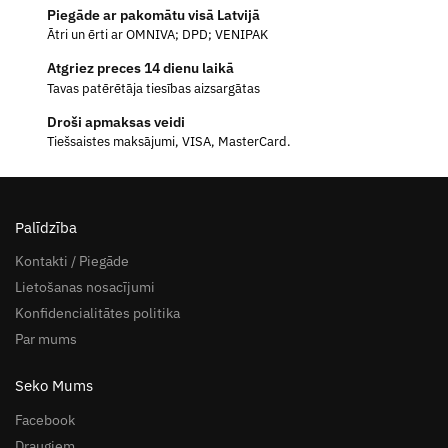
Piegāde ar pakomātu visā Latvijā
Ātri un ērti ar OMNIVA; DPD; VENIPAK
Atgriez preces 14 dienu laikā
Tavas patērētāja tiesības aizsargātas
Droši apmaksas veidi
Tiešsaistes maksājumi, VISA, MasterCard.
Palīdzība
Kontakti / Piegāde
Lietošanas nosacījumi
Konfidencialitātes politika
Par mums
Seko Mums
Facebook
Draugiem