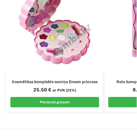
Kosmētikas komplekts somiņa Dream princess
Rotu kompl
25.50
€
8
ar PVN (21%)
Pievienot grozam