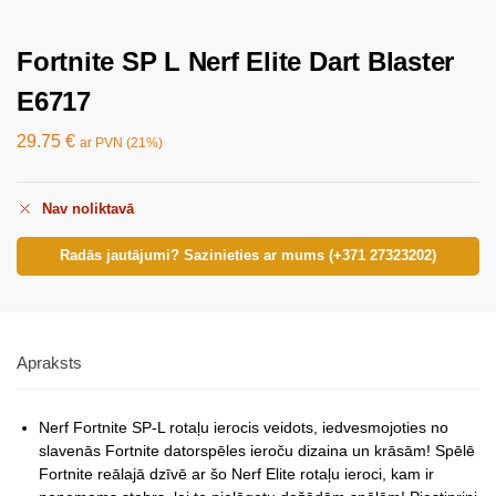
Fortnite SP L Nerf Elite Dart Blaster
E6717
29.75
€
ar PVN (21%)
Nav noliktavā
Radās jautājumi? Sazinieties ar mums (+371 27323202)
Apraksts
Nerf Fortnite SP-L rotaļu ierocis veidots, iedvesmojoties no
slavenās Fortnite datorspēles ieroču dizaina un krāsām! Spēlē
Fortnite reālajā dzīvē ar šo Nerf Elite rotaļu ieroci, kam ir