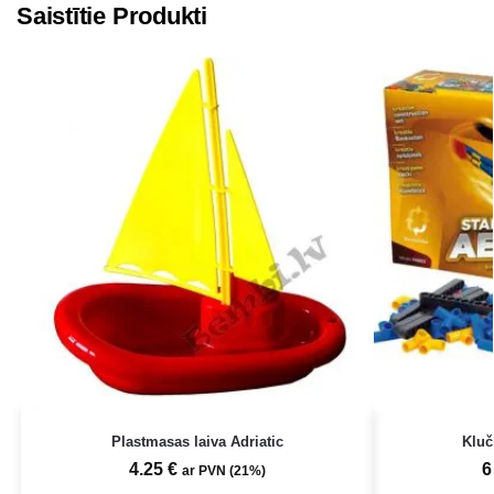
Saistītie Produkti
Plastmasas laiva Adriatic
Klu
4.25
€
6
ar PVN (21%)