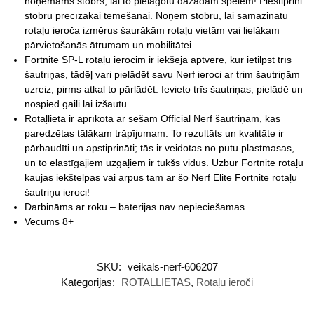
noņemams stobrs, lai to pielāgotu dažādām spēlēm! Piestiprini
stobru precīzākai tēmēšanai. Noņem stobru, lai samazinātu
rotaļu ieroča izmērus šaurākām rotaļu vietām vai lielākam
pārvietošanās ātrumam un mobilitātei.
Fortnite SP-L rotaļu ierocim ir iekšējā aptvere, kur ietilpst trīs
šautriņas, tādēļ vari pielādēt savu Nerf ieroci ar trim šautriņām
uzreiz, pirms atkal to pārlādēt. Ievieto trīs šautriņas, pielādē un
nospied gaili lai izšautu.
Rotaļlieta ir aprīkota ar sešām Official Nerf šautriņām, kas
paredzētas tālākam trāpījumam. To rezultāts un kvalitāte ir
pārbaudīti un apstiprināti; tās ir veidotas no putu plastmasas,
un to elastīgajiem uzgaļiem ir tukšs vidus. Uzbur Fortnite rotaļu
kaujas iekštelpās vai ārpus tām ar šo Nerf Elite Fortnite rotaļu
šautriņu ieroci!
Darbināms ar roku – baterijas nav nepieciešamas.
Vecums 8+
SKU:
veikals-nerf-606207
Kategorijas:
ROTAĻLIETAS
,
Rotaļu ieroči