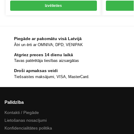
Izvēlieties
Piegāde ar pakomātu visā Latvijā
Ātri un ērti ar OMNIVA; DPD; VENIPAK
Atgriez preces 14 dienu laikā
Tavas patērētāja tiesības aizsargātas
Droši apmaksas veidi
Tiešsaistes maksājumi, VISA, MasterCard.
Palīdzība
Kontakti / Piegāde
Lietošanas nosacījumi
Konfidencialitātes politika