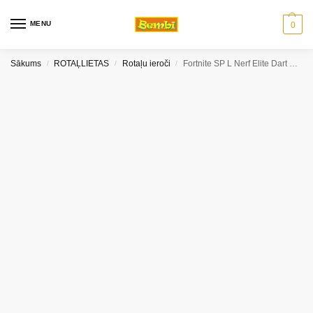
MENU
0
Sākums
ROTAĻLIETAS
Rotaļu ieroči
Fortnite SP L Nerf Elite Dart Blaster E6717
/
/
/