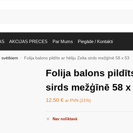
AS
AKCIJAS PRECES
Par Mums
Piegāde / Kontakti
 svētkiem
Folija balons pildīts ar hēliju Zelta sirds mežģīnē 58 x 53
/
Folija balons pildīt
sirds mežģīnē 58 x
12.50
€
ar PVN (21%)
Nav noliktavā