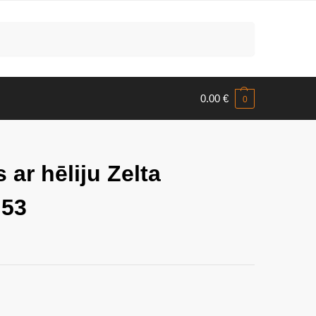
Meklēt
0.00
€
0
s ar hēliju Zelta
 53