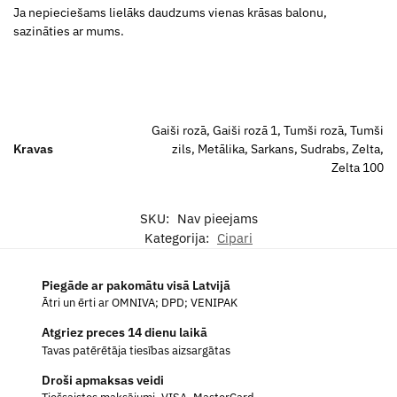
Ja nepieciešams lielāks daudzums vienas krāsas balonu,
sazināties ar mums.
Gaiši rozā, Gaiši rozā 1, Tumši rozā, Tumši
Kravas
zils, Metālika, Sarkans, Sudrabs, Zelta,
Zelta 100
SKU:
Nav pieejams
Kategorija:
Cipari
Piegāde ar pakomātu visā Latvijā
Ātri un ērti ar OMNIVA; DPD; VENIPAK
Atgriez preces 14 dienu laikā
Tavas patērētāja tiesības aizsargātas
Droši apmaksas veidi