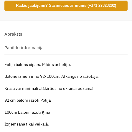
Radās jautājumi? Sazinieties ar mums (+371 27323202)
Apraksts
Papildu informācija
Folija balons cipars. Pildīts ar hēliju.
Balonu izmēri ir no 92-100cm. Atkarīgs no ražotāja.
Krāsa var minimāli atšķirties no ekrānā redzamā!
92 cm baloni ražoti Polijā
100cm baloni ražoti Ķīnā
Izņemšana tikai veikalā.