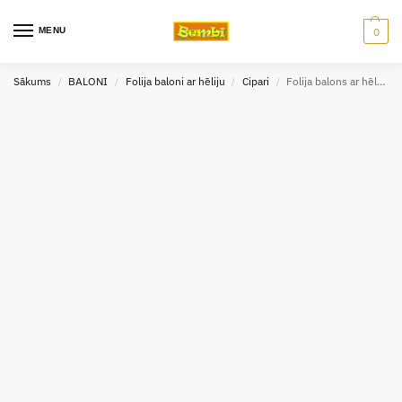
MENU
0
Sākums
BALONI
Folija baloni ar hēliju
Cipari
Folija balons ar hēliju Nr. “9”
/
/
/
/