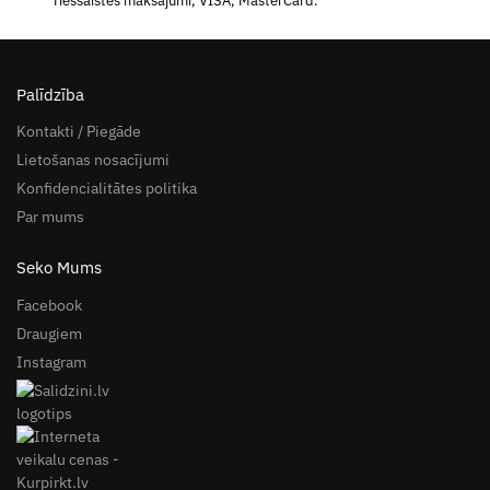
Tiešsaistes maksājumi, VISA, MasterCard.
Palīdzība
Kontakti / Piegāde
Lietošanas nosacījumi
Konfidencialitātes politika
Par mums
Seko Mums
Facebook
Draugiem
Instagram