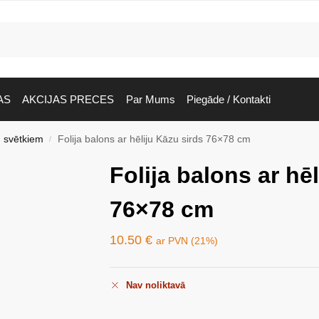
AS
AKCIJAS PRECES
Par Mums
Piegāde / Kontakti
 svētkiem
Folija balons ar hēliju Kāzu sirds 76×78 cm
/
Folija balons ar hē
76×78 cm
10.50
€
ar PVN (21%)
Nav noliktavā