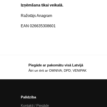
Izņēmšana tikai veikalā.
Ražotājs Anagram
EAN 026635308601
Piegāde ar pakomātu visā Latvijā
Ātri un ērti ar OMNIVA; DPD; VENIPAK
Palīdzība
Kontakti / Piegāde