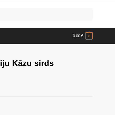
Meklēt
0.00
€
0
liju Kāzu sirds