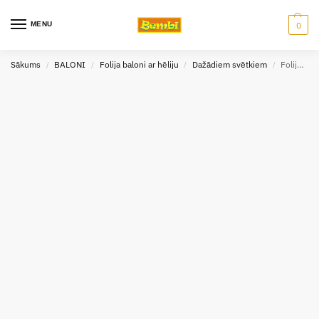
MENU
0
Sākums
BALONI
Folija baloni ar hēliju
Dažādiem svētkiem
Folija balons ar hēliju 43 cm
/
/
/
/