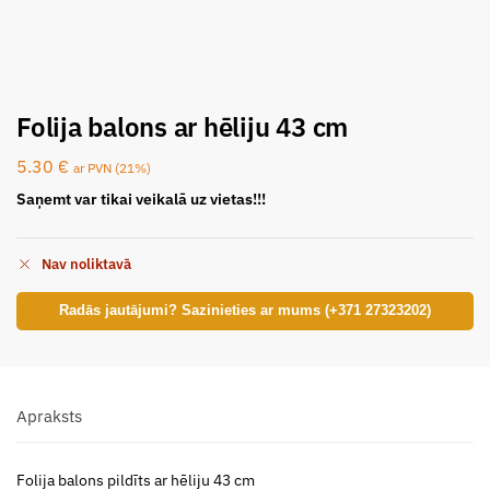
Folija balons ar hēliju 43 cm
5.30
€
ar PVN (21%)
Saņemt var tikai veikalā uz vietas!!!
Nav noliktavā
Radās jautājumi? Sazinieties ar mums (+371 27323202)
Apraksts
Folija balons pildīts ar hēliju 43 cm