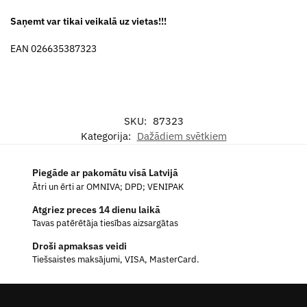
Saņemt var tikai veikalā uz vietas!!!
EAN 026635387323
SKU:
87323
Kategorija:
Dažādiem svētkiem
Piegāde ar pakomātu visā Latvijā
Ātri un ērti ar OMNIVA; DPD; VENIPAK
Atgriez preces 14 dienu laikā
Tavas patērētāja tiesības aizsargātas
Droši apmaksas veidi
Tiešsaistes maksājumi, VISA, MasterCard.