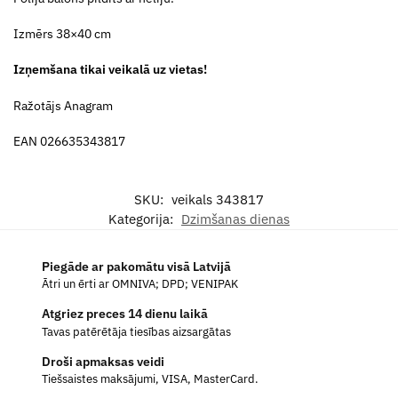
Izmērs 38×40 cm
Izņemšana tikai veikalā uz vietas!
Ražotājs Anagram
EAN 026635343817
SKU:
veikals 343817
Kategorija:
Dzimšanas dienas
Piegāde ar pakomātu visā Latvijā
Ātri un ērti ar OMNIVA; DPD; VENIPAK
Atgriez preces 14 dienu laikā
Tavas patērētāja tiesības aizsargātas
Droši apmaksas veidi
Tiešsaistes maksājumi, VISA, MasterCard.