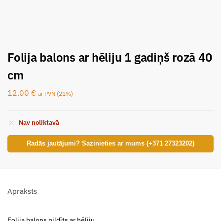
Folija balons ar hēliju 1 gadiņš rozā 40
cm
12.00
€
ar PVN (21%)
Nav noliktavā
Radās jautājumi? Sazinieties ar mums (+371 27323202)
Apraksts
Folija balons pildīts ar hēliju.