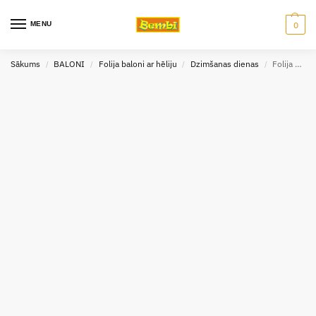
MENU
0
Sākums
BALONI
Folija baloni ar hēliju
Dzimšanas dienas
Folija balons ar hēliju 1 gadiņš rozā 40 cm
/
/
/
/