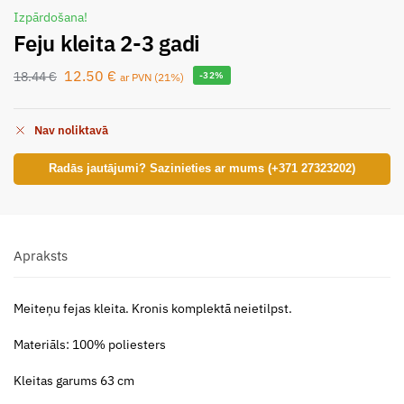
Izpārdošana!
Feju kleita 2-3 gadi
12.50
€
18.44
€
-32%
ar PVN (21%)
Nav noliktavā
Radās jautājumi? Sazinieties ar mums (+371 27323202)
Apraksts
Meiteņu fejas kleita. Kronis komplektā neietilpst.
Materiāls: 100% poliesters
Kleitas garums 63 cm