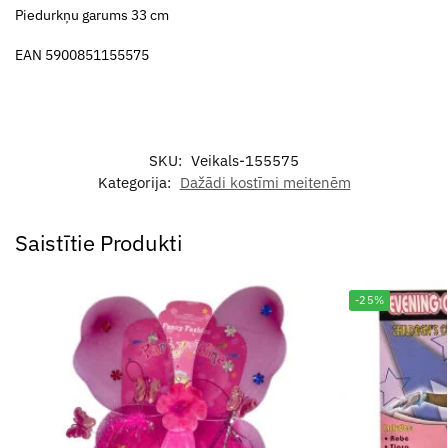
Piedurkņu garums 33 cm
EAN 5900851155575
SKU:
Veikals-155575
Kategorija:
Dažādi kostīmi meitenēm
Saistītie Produkti
-25%