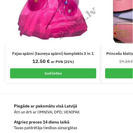
Fejas spārni (taureņa spārni) komplekts 3 in 1
Princešu kleita
12.50
€
19.24
ar PVN (21%)
Izvēlieties
Piegāde ar pakomātu visā Latvijā
Ātri un ērti ar OMNIVA; DPD; VENIPAK
Atgriez preces 14 dienu laikā
Tavas patērētāja tiesības aizsargātas