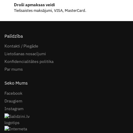
Droši apmaksas veidi
Tiešsaistes maksājumi, VISA, MasterCard.
Palīdzība
Kontakti / Piegāde
Lietošanas nosacījumi
Konfidencialitātes politika
Par mums
Seko Mums
Facebook
Draugiem
Instagram