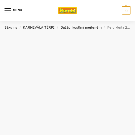
MENU
0
Sākums
KARNEVĀLA TĒRPI
Dažādi kostīmi meitenēm
Feju kleita 2-3 gadi
/
/
/