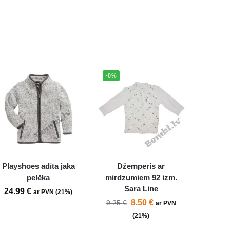
-8%
Playshoes adīta jaka
Džemperis ar
pelēka
mirdzumiem 92 izm.
Sara Line
24.99
€
ar PVN (21%)
8.50
€
9.25
€
ar PVN
(21%)