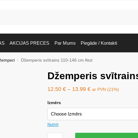
AS
AKCIJAS PRECES
Par Mums
Piegāde / Kontakti
žemperi
Džemperis svītrains 110-146 cm Atut
/
Džemperis svītrain
12.50
€
–
13.99
€
ar PVN (21%)
Izmērs
Notīrīt