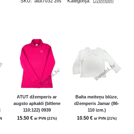
SKU:
atut7032 zils
Kategorija:
Džemperi
ATUT džemperis ar
Balta meiteņu blūze,
augsto apkakli (bītlene
džemperis Jamar (86-
t
110;122) 0939
110 izm.)
15.50
€
10.50
€
N
ar PVN (21%)
ar PVN (21%)