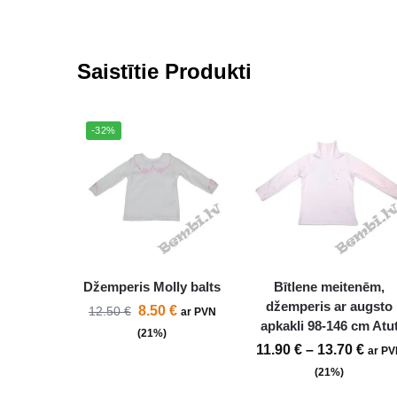
Saistītie Produkti
-32%
Džemperis Molly balts
Bītlene meitenēm,
džemperis ar augsto
8.50
€
12.50
€
ar PVN
apkakli 98-146 cm Atu
(21%)
11.90
€
–
13.70
€
ar PV
(21%)