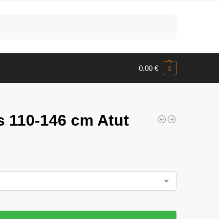
Meklēt
0.00
€
0
s 110-146 cm Atut