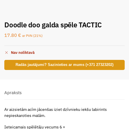
Doodle doo galda spēle TACTIC
17.80
€
ar PVN (21%)
Nav noliktavā
Radās jautājumi? Sazinieties ar mums (+371 27323202)
Apraksts
Ar aizsietām acīm jācenšas iziet dzīvnieku iekšu labirints
nepieskaroties malām.
Ieteicamais spēlētāju vecums 6 +