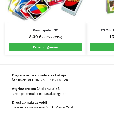
Kāršu spēle UNO
ES Mīlu 
8.30
€
1
ar PVN (21%)
Pievienot grozam
Piegāde ar pakomātu visā Latvijā
Ātri un ērti ar OMNIVA; DPD; VENIPAK
Atgriez preces 14 dienu laikā
Tavas patērētāja tiesības aizsargātas
Droši apmaksas veidi
Tiešsaistes maksājumi, VISA, MasterCard.