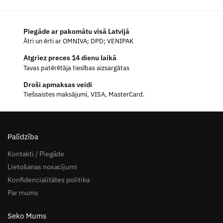
Piegāde ar pakomātu visā Latvijā
Ātri un ērti ar OMNIVA; DPD; VENIPAK
Atgriez preces 14 dienu laikā
Tavas patērētāja tiesības aizsargātas
Droši apmaksas veidi
Tiešsaistes maksājumi, VISA, MasterCard.
Palīdzība
Kontakti / Piegāde
Lietošanas nosacījumi
Konfidencialitātes politika
Par mums
Seko Mums