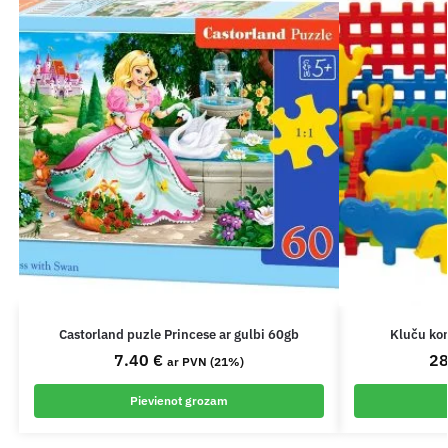
Castorland puzle Princese ar gulbi 60gb
Kluču kom
7.40
€
2
ar PVN (21%)
Pievienot grozam