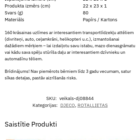
Produkta izmērs (cm)
22 x 23 x 1
Svars (g)
80
Materiāls
Papīrs / Kartons
160 krāsainas uzlīmes ar interesantiem transportlīdzekļu attēliem
(divriteņi, auto, ceļamkrāni, helikopteri u.c.), izmantošanai
dažādiem mērķiem – lai izdaiļotu savu istabu, mazo dienasgrāmatu
vai kādu sava spēļu stūrīša daļu ar interesantiem dzīvnieku un
automašīnu tēliem.
Brīdinājums! Nav piemērots bērniem līdz 3 gadu vecumam, satur
sīkas detaļas, pastāv aizrīšanās risks.
SKU:
veikals-dj08844
Kategorijas:
DJECO
,
ROTAĻLIETAS
Saistītie Produkti