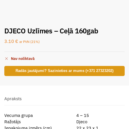
DJECO Uzlīmes – Ceļā 160gab
3.10
€
ar PVN (21%)
Nav noliktavā
Radās jautājumi? Sazinieties ar mums (+371 27323202)
Apraksts
Vecuma grupa
4 – 15
Ražotājs
Djeco
Iepakojuma izmērs (cm)
22 x 23 x 1