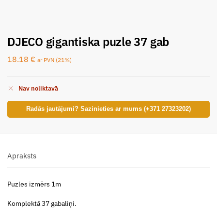
DJECO gigantiska puzle 37 gab
18.18
€
ar PVN (21%)
Nav noliktavā
Radās jautājumi? Sazinieties ar mums (+371 27323202)
Apraksts
Puzles izmērs 1m
Komplektā 37 gabaliņi.