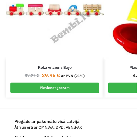
Koka vilciens Bajo
Plas
29.95
€
4
37.21
€
ar PVN (21%)
Pievienot grozam
Piegāde ar pakomātu visā Latvijā
Ātri un ērti ar OMNIVA; DPD; VENIPAK