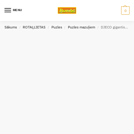
MENU
0
Sākums
ROTAĻLIETAS
Puzles
Puzles mazuļiem
DJECO gigantiska puzle 37 gab
/
/
/
/