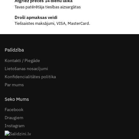
Atgriez preces 14 dienu laikā
Tavas patērētāja tiesības aizsargātas
Droši apmaksas veidi
Tiešsaistes maksājumi, VISA, MasterCard.
Palīdzība
Kontakti / Piegāde
Lietošanas nosacījumi
Konfidencialitātes politika
Par mums
Seko Mums
Facebook
Draugiem
Instagram