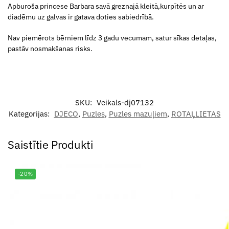
Apburoša princese Barbara savā greznajā kleitā,kurpītēs un ar
diadēmu uz galvas ir gatava doties sabiedrībā.
Nav piemērots bērniem līdz 3 gadu vecumam, satur sīkas detaļas,
pastāv nosmakšanas risks.
SKU:
Veikals-dj07132
Kategorijas:
DJECO
,
Puzles
,
Puzles mazuļiem
,
ROTAĻLIETAS
Saistītie Produkti
-20%