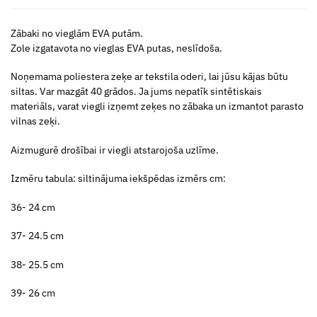
Zābaki no vieglām EVA putām.
Zole izgatavota no vieglas EVA putas, neslīdoša.
Noņemama poliestera zeķe ar tekstila oderi, lai jūsu kājas būtu
siltas. Var mazgāt 40 grādos. Ja jums nepatīk sintētiskais
materiāls, varat viegli izņemt zeķes no zābaka un izmantot parasto
vilnas zeķi.
Aizmugurē drošībai ir viegli atstarojoša uzlīme.
Izmēru tabula: siltinājuma iekšpēdas izmērs cm:
36- 24 cm
37- 24.5 cm
38- 25.5 cm
39- 26 cm