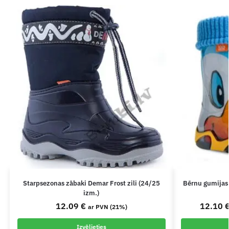
Starpsezonas zābaki Demar Frost zili (24/25
Bērnu gumijas 
izm.)
12.09
€
12.10
ar PVN (21%)
Izvēlieties