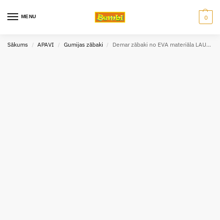
MENU
0
Sākums
APAVI
Gumijas zābaki
Demar zābaki no EVA materiāla LAURA
/
/
/