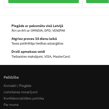
Piegāde ar pakomātu visā Latvijā
Ātri un ērti ar OMNIVA; DPD; VENIPAK
Atgriez preces 14 dienu laikā
Tavas patērētāja tiesības aizsargātas
Droši apmaksas veidi
Tiešsaistes maksājumi, VISA, MasterCard.
Palīdzība
Kontakti / Piegāde
Lietošanas nosacījumi
Konfidencialitātes politika
Par mums