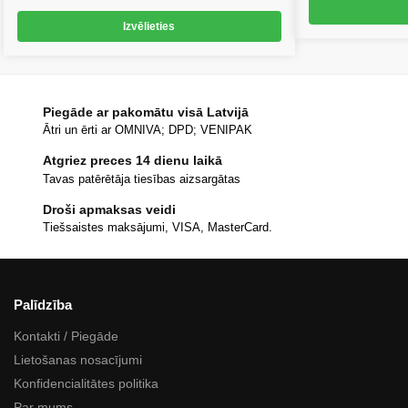
Izvēlieties
Piegāde ar pakomātu visā Latvijā
Ātri un ērti ar OMNIVA; DPD; VENIPAK
Atgriez preces 14 dienu laikā
Tavas patērētāja tiesības aizsargātas
Droši apmaksas veidi
Tiešsaistes maksājumi, VISA, MasterCard.
Palīdzība
Kontakti / Piegāde
Lietošanas nosacījumi
Konfidencialitātes politika
Par mums