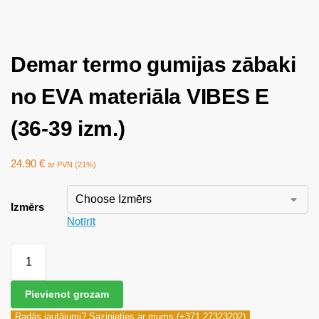
Demar termo gumijas zābaki
no EVA materiāla VIBES E
(36-39 izm.)
24.90
€
ar PVN (21%)
Izmērs
Notīrīt
Pievienot grozam
Radās jautājumi? Sazinieties ar mums (+371 27323202)