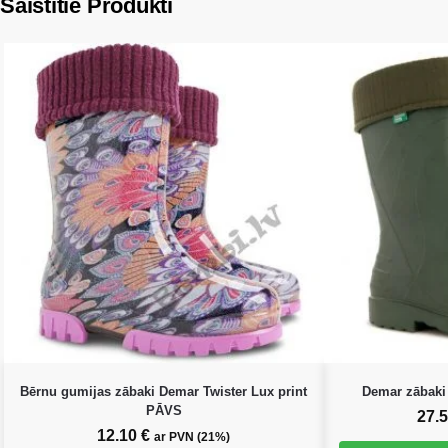
Saistītie Produkti
Bērnu gumijas zābaki Demar Twister Lux print
Demar zābaki
PĀVS
27.
12.10
€
ar PVN (21%)