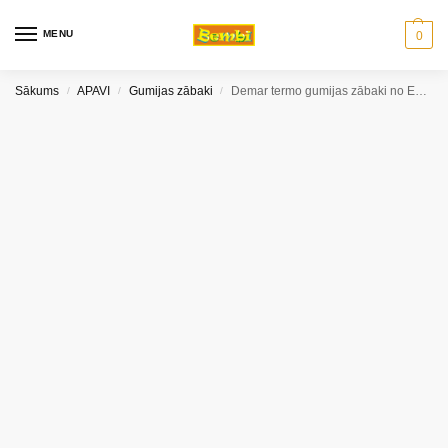
MENU
0
Sākums
APAVI
Gumijas zābaki
Demar termo gumijas zābaki no EVA materiāla VIBES E (36-39 izm.)
/
/
/