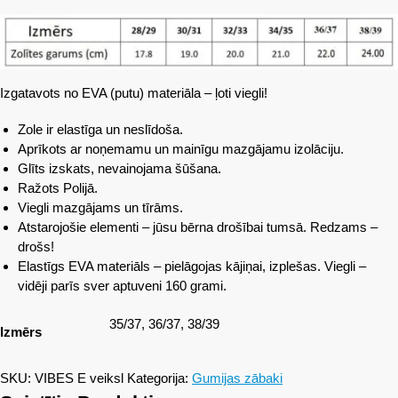
Izgatavots no EVA (putu) materiāla – ļoti viegli!
Zole ir elastīga un neslīdoša.
Aprīkots ar noņemamu un mainīgu mazgājamu izolāciju.
Glīts izskats, nevainojama šūšana.
Ražots Polijā.
Viegli mazgājams un tīrāms.
Atstarojošie elementi – jūsu bērna drošībai tumsā. Redzams –
drošs!
Elastīgs EVA materiāls – pielāgojas kājiņai, izplešas. Viegli –
vidēji parīs sver aptuveni 160 grami.
35/37, 36/37, 38/39
Izmērs
SKU:
VIBES E veiksl
Kategorija:
Gumijas zābaki