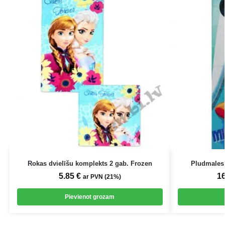
Rokas dvielīšu komplekts 2 gab. Frozen
Pludmales 
5.85
€
1
ar PVN (21%)
Pievienot grozam