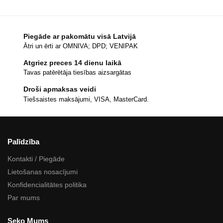
Piegāde ar pakomātu visā Latvijā
Ātri un ērti ar OMNIVA; DPD; VENIPAK
Atgriez preces 14 dienu laikā
Tavas patērētāja tiesības aizsargātas
Droši apmaksas veidi
Tiešsaistes maksājumi, VISA, MasterCard.
Palīdzība
Kontakti / Piegāde
Lietošanas nosacījumi
Konfidencialitātes politika
Par mums
Seko Mums