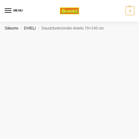
MENU
0
Sākums
DVIEĻI
Daudzfunkcionāls dvielis 70×140 cm
/
/