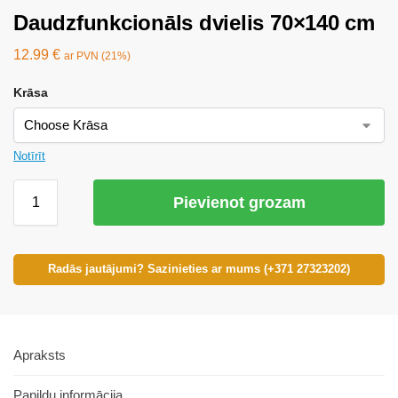
Daudzfunkcionāls dvielis 70×140 cm
12.99
€
ar PVN (21%)
Krāsa
Notīrīt
Pievienot grozam
Radās jautājumi? Sazinieties ar mums (+371 27323202)
Apraksts
Papildu informācija