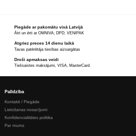
Piegāde ar pakomātu visā Latvijā
Ātri un ērti ar OMNIVA; DPD; VENIPAK
Atgriez preces 14 dienu laikā
Tavas patērētāja tiesības aizsargātas
Droši apmaksas veidi
Tiešsaistes maksājumi, VISA, MasterCard.
Palīdzība
Kontakti / Piegāde
Lietošanas nosacījumi
Konfidencialitātes politika
Par mums