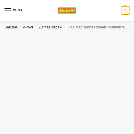
MENU
0
Sākums
APAVI
Ziemas zābaki
D.D. step ziemas zābaki bērniem W070-92B_W (20-25 izm.)
/
/
/