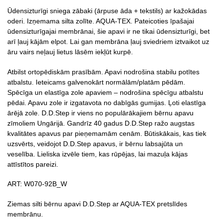
Ūdensizturīgi sniega zābaki (ārpuse āda + tekstils) ar kažokādas
oderi. Izņemama silta zolīte. AQUA-TEX. Pateicoties īpašajai
ūdensizturīgajai membrānai, šie apavi ir ne tikai ūdensizturīgi, bet
arī ļauj kājām elpot. Lai gan membrāna ļauj sviedriem iztvaikot uz
āru vairs neļauj lietus lāsēm iekļūt kurpē.
Atbilst ortopēdiskām prasībām. Apavi nodrošina stabilu potītes
atbalstu. Ieteicams galvenokārt normālām/platām pēdām.
Spēcīga un elastīga zole apaviem – nodrošina spēcīgu atbalstu
pēdai. Apavu zole ir izgatavota no dabīgās gumijas. Ļoti elastīga
ārējā zole. D.D.Step ir viens no populārākajiem bērnu apavu
zīmoliem Ungārijā. Gandrīz 40 gadus D.D.Step ražo augstas
kvalitātes apavus par pieņemamām cenām. Būtiskākais, kas tiek
uzsvērts, veidojot D.D.Step apavus, ir bērnu labsajūta un
veselība. Lieliska izvēle tiem, kas rūpējas, lai mazuļa kājas
attīstītos pareizi.
ART: W070-92B_W
Ziemas silti bērnu apavi D.D.Step ar AQUA-TEX pretslīdes
membrānu.