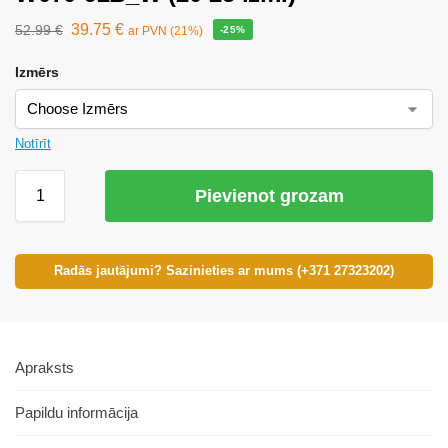
39.75
€
52.99
€
ar PVN (21%)
-25%
Izmērs
Notīrīt
Pievienot grozam
Radās jautājumi? Sazinieties ar mums (+371 27323202)
Apraksts
Papildu informācija