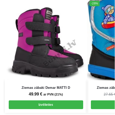
-28%
Ziemas zābaki Demar MATTI D
Ziemas zāb
49.99
€
27.65
ar PVN (21%)
Izvēlieties