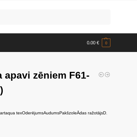
Meklēt
0.00
€
0
a apavi zēniem F61-
)
 partaqua texOderējumsAudumsPakšzoleĀdas ražotājsD.