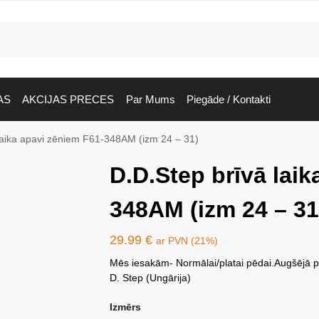
AS
AKCIJAS PRECES
Par Mums
Piegāde / Kontakti
laika apavi zēniem F61-348AM (izm 24 – 31)
D.D.Step brīvā laik
348AM (izm 24 – 31
29.99
€
ar PVN (21%)
Mēs iesakām- Normālai/platai pēdai.Augšējā
D. Step (Ungārija)
Izmērs