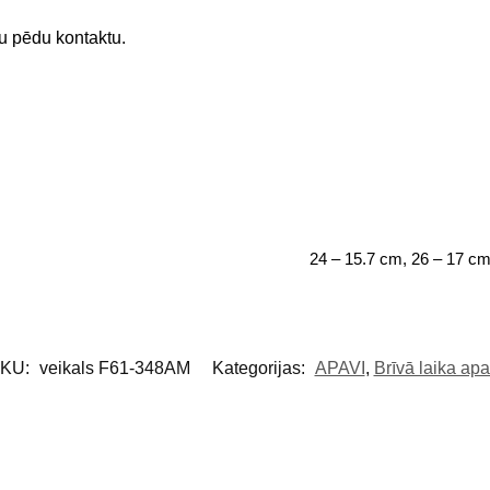
u pēdu kontaktu.
24 – 15.7 cm, 26 – 17 cm
KU:
veikals F61-348AM
Kategorijas:
APAVI
,
Brīvā laika apa