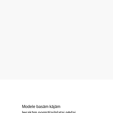
Modele basām kājām
Iesakām normālai/platai pēdai.