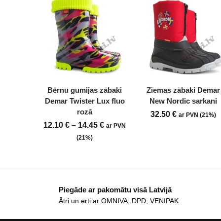
Bērnu gumijas zābaki
Ziemas zābaki Demar
Demar Twister Lux fluo
New Nordic sarkani
rozā
32.50
€
ar PVN (21%)
12.10
€
–
14.45
€
ar PVN
(21%)
Piegāde ar pakomātu visā Latvijā
Ātri un ērti ar OMNIVA; DPD; VENIPAK