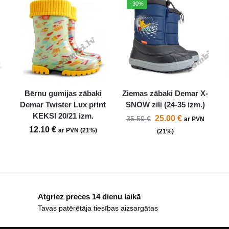
-30%
Bērnu gumijas zābaki
Ziemas zābaki Demar X-
Demar Twister Lux print
SNOW zili (24-35 izm.)
KEKSI 20/21 izm.
25.00
€
35.50
€
ar PVN
12.10
€
ar PVN (21%)
(21%)
Atgriez preces 14 dienu laikā
Tavas patērētāja tiesības aizsargātas