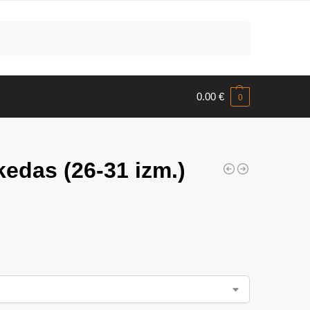
Meklēt
0.00
€
0
edas (26-31 izm.)