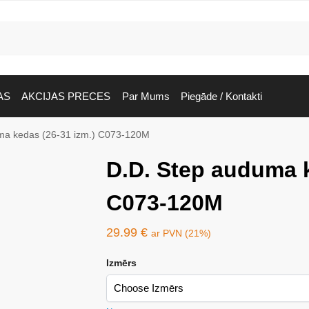
AS
AKCIJAS PRECES
Par Mums
Piegāde / Kontakti
ma kedas (26-31 izm.) C073-120M
D.D. Step auduma k
C073-120M
29.99
€
ar PVN (21%)
Izmērs