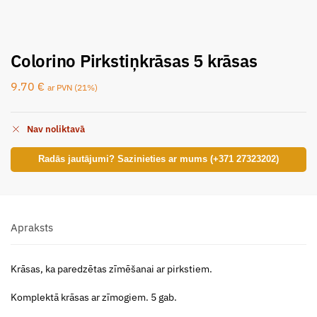
Colorino Pirkstiņkrāsas 5 krāsas
9.70
€
ar PVN (21%)
Nav noliktavā
Radās jautājumi? Sazinieties ar mums (+371 27323202)
Apraksts
Krāsas, ka paredzētas zīmēšanai ar pirkstiem.
Komplektā krāsas ar zīmogiem. 5 gab.