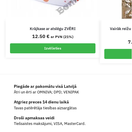
Krājkase ar atslēgu ZVĒRI
Vairāk reižu
12.50
€
ar PVN (21%)
7
Izvēlieties
Piegāde ar pakomātu visā Latvijā
Ātri un ērti ar OMNIVA; DPD; VENIPAK
Atgriez preces 14 dienu laikā
Tavas patērētāja tiesības aizsargātas
Droši apmaksas veidi
Tiešsaistes maksājumi, VISA, MasterCard.