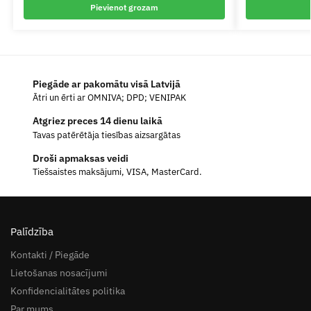
Pievienot grozam
Piegāde ar pakomātu visā Latvijā
Ātri un ērti ar OMNIVA; DPD; VENIPAK
Atgriez preces 14 dienu laikā
Tavas patērētāja tiesības aizsargātas
Droši apmaksas veidi
Tiešsaistes maksājumi, VISA, MasterCard.
Palīdzība
Kontakti / Piegāde
Lietošanas nosacījumi
Konfidencialitātes politika
Par mums