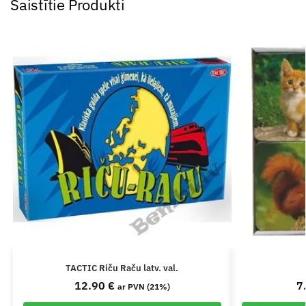
Saistītie Produkti
TACTIC Riču Raču latv. val.
12.90
€
7
ar PVN (21%)