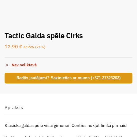
Tactic Galda spēle Cirks
12.90
€
ar PVN (21%)
Nav noliktavā
Radās jautājumi? Sazinieties ar mums (+371 27323202)
Apraksts
Klasiska galda spēle visai ģimenei. Centies nokļūt finišā pirmais!