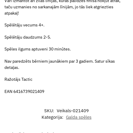
Vari izmantot arī zilās līnijas, kuras palīdzēs finišā nokļūt ātrāk,
taču uzmanies no sarkanajām līnijām, jo tās liek atgriezties
atpakaļ!
Spēlētāju vecums 4+.
Spēlētāju daudzums 2-5.
Spēles ilgums aptuveni 30 minūtes.
Nav paredzēts bērniem jaunākiem par 3 gadiem. Satur sīkas
detaļas.
Ražotājs Tactic
EAN 6416739021409
SKU:
Veikals-021409
Kategorija:
Galda spēles