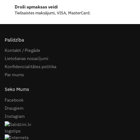
Droši apmaksas veidi
Tiešsaistes maksājumi, VISA, MasterCard.
Palīdzība
Kontakti / Piegāde
Lietošanas nosacījumi
Konfidencialitātes politika
Par mums
Seko Mums
Facebook
Draugiem
Instagram