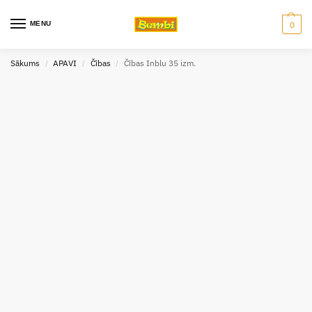
MENU
0
Sākums
APAVI
Čības
Čības Inblu 35 izm.
/
/
/