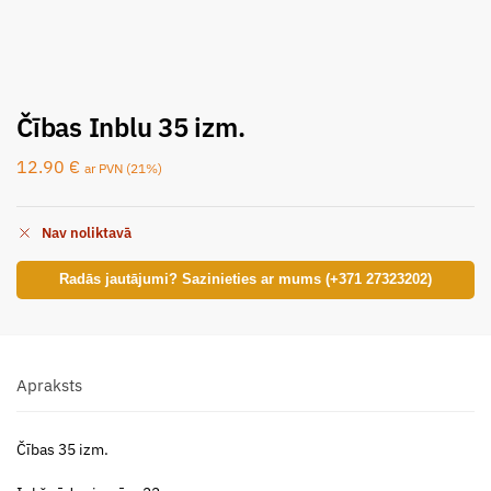
Čības Inblu 35 izm.
12.90
€
ar PVN (21%)
Nav noliktavā
Radās jautājumi? Sazinieties ar mums (+371 27323202)
Apraksts
Čības 35 izm.