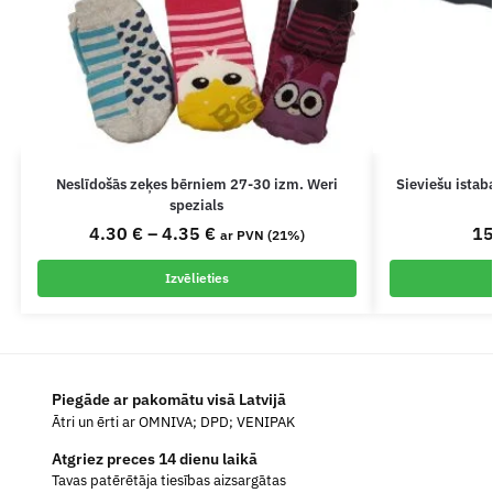
Neslīdošās zeķes bērniem 27-30 izm. Weri
Sieviešu ista
spezials
4.30
€
–
4.35
€
1
ar PVN (21%)
Izvēlieties
Piegāde ar pakomātu visā Latvijā
Ātri un ērti ar OMNIVA; DPD; VENIPAK
Atgriez preces 14 dienu laikā
Tavas patērētāja tiesības aizsargātas