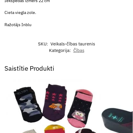
Iekšpēdas izmērs 22 cm
Cieta viegla zole.
Ražotājs Inblu
SKU:
Veikals-čības taurenis
Kategorija:
Čības
Saistītie Produkti