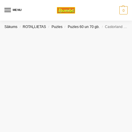
MENU
0
Sākums
ROTAĻLIETAS
Puzles
Puzles 60 un 70 gb.
Castorland puzle Vasara laukos 60 gab
/
/
/
/