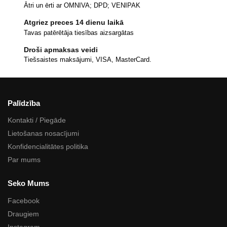
Ātri un ērti ar OMNIVA; DPD; VENIPAK
Atgriez preces 14 dienu laikā
Tavas patērētāja tiesības aizsargātas
Droši apmaksas veidi
Tiešsaistes maksājumi, VISA, MasterCard.
Palīdzība
Kontakti / Piegāde
Lietošanas nosacījumi
Konfidencialitātes politika
Par mums
Seko Mums
Facebook
Draugiem
Instagram