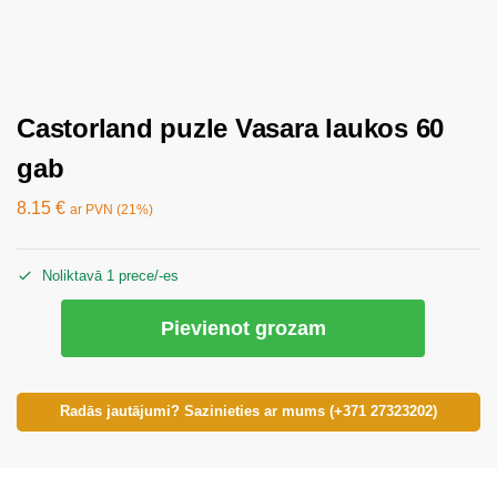
Castorland puzle Vasara laukos 60
gab
8.15
€
ar PVN (21%)
Noliktavā 1 prece/-es
Pievienot grozam
Radās jautājumi? Sazinieties ar mums (+371 27323202)