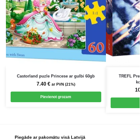
Castorland puzle Princese ar gulbi 60gb
TREFL Pre
k
7.40
€
ar PVN (21%)
1
Pievienot grozam
Piegāde ar pakomātu visā Latvijā