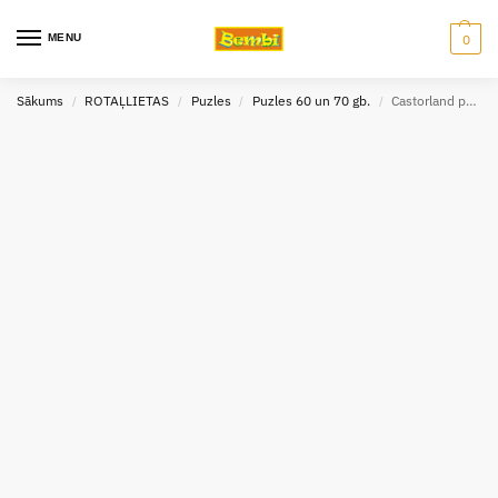
MENU
0
Sākums
ROTAĻLIETAS
Puzles
Puzles 60 un 70 gb.
Castorland puzle Mazais Bembijs 60 gb
/
/
/
/