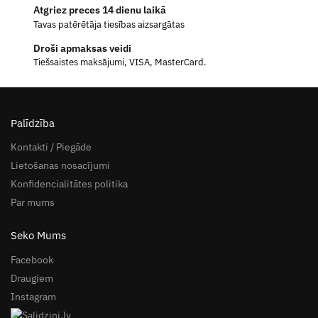
Atgriez preces 14 dienu laikā
Tavas patērētāja tiesības aizsargātas
Droši apmaksas veidi
Tiešsaistes maksājumi, VISA, MasterCard.
Palīdzība
Kontakti / Piegāde
Lietošanas nosacījumi
Konfidencialitātes politika
Par mums
Seko Mums
Facebook
Draugiem
Instagram