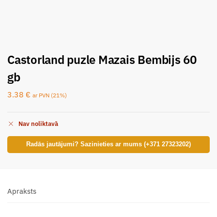
Castorland puzle Mazais Bembijs 60
gb
3.38
€
ar PVN (21%)
Nav noliktavā
Radās jautājumi? Sazinieties ar mums (+371 27323202)
Apraksts