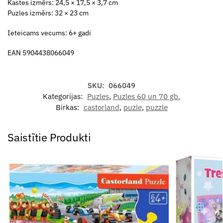
Kastes izmērs: 24,5 × 17,5 × 3,7 cm
Puzles izmērs: 32 × 23 cm
Ieteicams vecums: 6+ gadi
EAN 5904438066049
SKU:
066049
Kategorijas:
Puzles
,
Puzles 60 un 70 gb.
Birkas:
castorland
,
puzle
,
puzzle
Saistītie Produkti