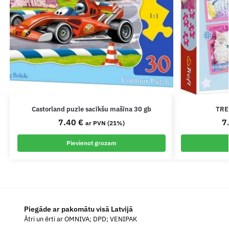
Castorland puzle sacīkšu mašīna 30 gb
TREF
7.40
€
7
ar PVN (21%)
Pievienot grozam
Piegāde ar pakomātu visā Latvijā
Ātri un ērti ar OMNIVA; DPD; VENIPAK