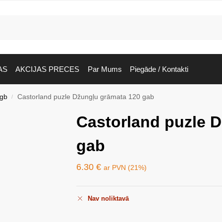
AS
AKCIJAS PRECES
Par Mums
Piegāde / Kontakti
 gb
Castorland puzle Džungļu grāmata 120 gab
/
Castorland puzle 
gab
6.30
€
ar PVN (21%)
Nav noliktavā