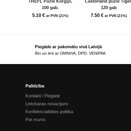
TREFL Puzle Korgijs,
Castorland puzle Tīģer
100 gab.
120 gab
5.10
€
7.50
€
ar PVN (21%)
ar PVN (21%)
Piegāde ar pakomātu visā Latvijā
Ātri un ērti ar OMNIVA; DPD; VENIPAK
Palīdzība
Kontakti / Piegāde
Lietošanas nosacījumi
Konfidencialitātes politika
Par mums