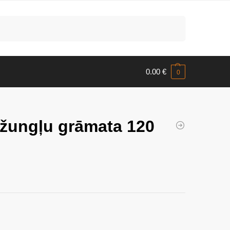
Meklēt
0.00
€
0
Džungļu grāmata 120