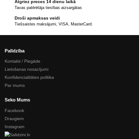
Atgriez preces 14 dienu laikā
Tavas patērētāja tiesības aizsargātas
Droši apmaksas veidi
Tiešsaistes maksājumi, VISA, MasterCard.
Palīdzība
Kontakti / Piegāde
Lietošanas nosacījumi
Konfidencialitātes politika
Par mums
Seko Mums
Facebook
Draugiem
Instagram