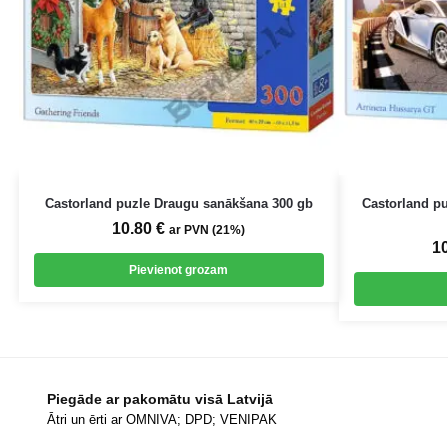
Castorland puzle Draugu sanākšana 300 gb
Castorland pu
10.80
€
ar PVN (21%)
1
Pievienot grozam
Piegāde ar pakomātu visā Latvijā
Ātri un ērti ar OMNIVA; DPD; VENIPAK