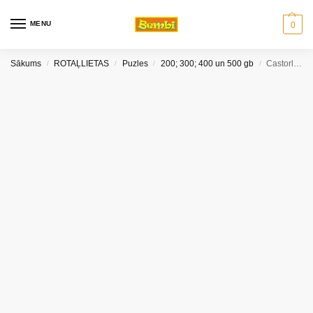
MENU
0
Sākums
ROTAĻLIETAS
Puzles
200; 300; 400 un 500 gb
Castorland puzle Baltie kucēni 200 gab
/
/
/
/