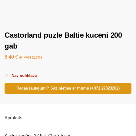
Castorland puzle Baltie kucēni 200
gab
6.40
€
ar PVN (21%)
Nav noliktavā
Radās jautājumi? Sazinieties ar mums (+371 27323202)
Apraksts
Kastes izmērs: 32,5 × 22,5 × 5 cm