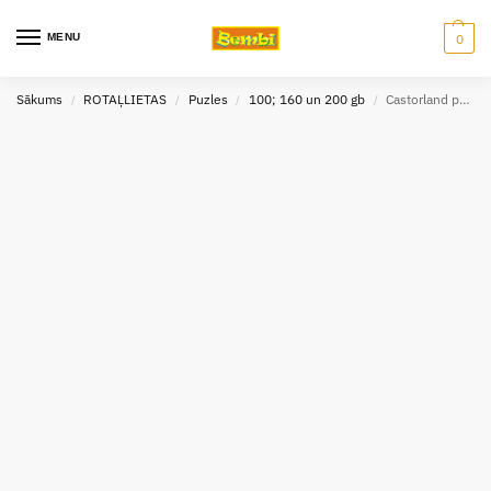
MENU
0
Sākums
ROTAĻLIETAS
Puzles
100; 160 un 200 gb
Castorland puzle Balle 120 gab
/
/
/
/