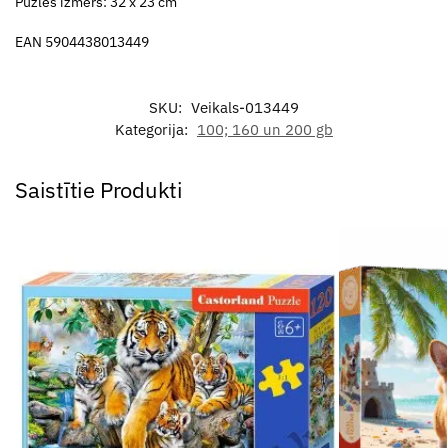
Puzles izmērs: 32 x 23 cm
EAN 5904438013449
SKU:
Veikals-013449
Kategorija:
100; 160 un 200 gb
Saistītie Produkti