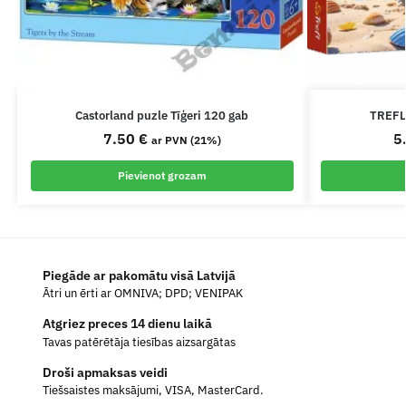
Castorland puzle Tīģeri 120 gab
TREFL 
7.50
€
5
ar PVN (21%)
Pievienot grozam
Piegāde ar pakomātu visā Latvijā
Ātri un ērti ar OMNIVA; DPD; VENIPAK
Atgriez preces 14 dienu laikā
Tavas patērētāja tiesības aizsargātas
Droši apmaksas veidi
Tiešsaistes maksājumi, VISA, MasterCard.