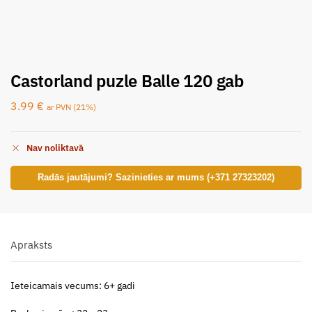
Castorland puzle Balle 120 gab
3.99
€
ar PVN (21%)
Nav noliktavā
Radās jautājumi? Sazinieties ar mums (+371 27323202)
Apraksts
Ieteicamais vecums: 6+ gadi